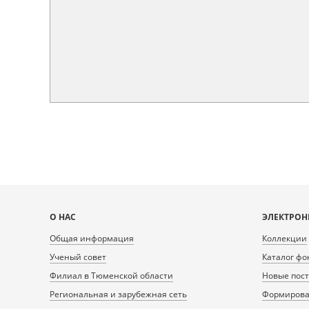
Карта
О НАС
ЭЛЕКТРОН
сайта
Общая информация
Коллекции
Ученый совет
Каталог фо
Филиал в Тюменской области
Новые пос
Региональная и зарубежная сеть
Формирован