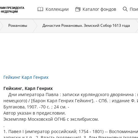
Главная
Коллекции
Каталог фондов
Пои
навигация
Романовы
Династия Романовых. Земский Собор 1613 года
Гейкинг Карл Генрих
Гейкинг, Карл Генрих
Дни императора Павла : записки курляндского дворянина : 
немецкого) / [барон Карл Генрих Гейкинг]. - СПб. : издание Ф. 
Булгакова, 1907. -70 с. ; 24 см. -
Автор указан в предисловии.
Экземпляр Московской ОГНБ с экслибрисом.
.
1. Павел I (император российский; 1754 - 1801) -- Воспоминани
записки и т.п.. 2. Власть (коллекция). 3. Дом Романовых (коллек