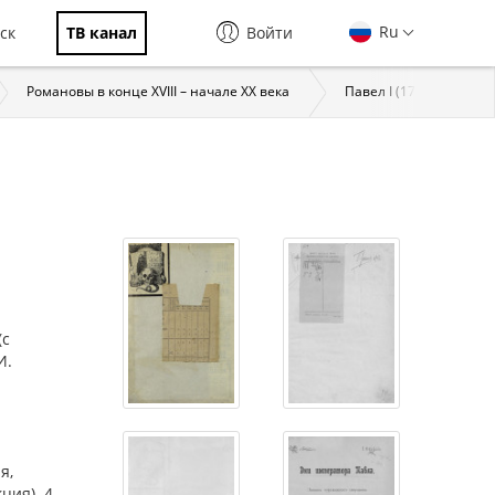
Ru
ск
ТВ канал
Войти
Романовы в конце XVIII – начале XX века
Павел I (1754–1801)
(с
И.
я,
ция). 4.