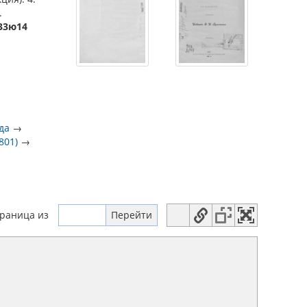
.
-33ю14
да
→
801)
→
траница
из