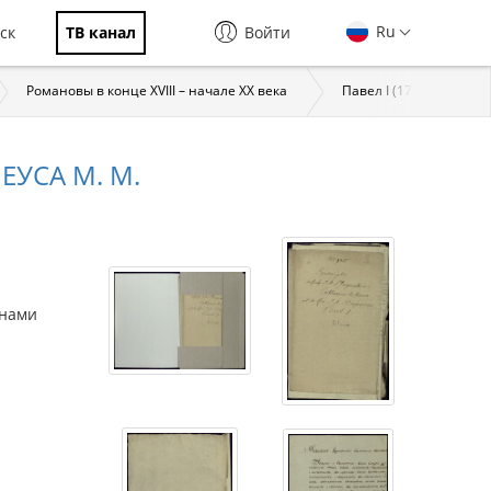
Ru
ск
ТВ канал
Войти
Романовы в конце XVIII – начале XX века
Павел I (1754–1801)
ЕУСА М. М.
енами