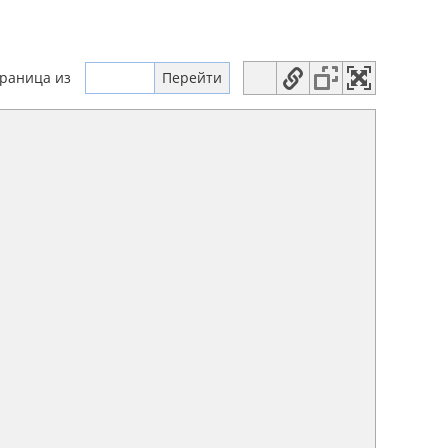
траница
из