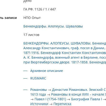
Дело
ГА РФ. 1126 / 1 / 447
ль записи
НПО Опыт
Бенкендорфы. Алопеусы. Шуваловы
17 листов
БЕНКЕНДОРФЫ. АЛОПЕУСЫ. ШУВАЛОВЫ. Бенкен
Александр Константинович, граф, посол в Дании,
18??-1916. Бенкендорф Константин Константинов
А. К. Бенкендорфа, военный агент в Берлине, по
при Вюртембергском дворе. 1817-1858. Бенкендо
Архивное описание
RUSMARC
Романовы
→
Династия Романовых. Земский 
1613 года
→
Романовы в конце XVIII – начале 
→
Павел I (1754–1801)
→
Биография Павла I
Источники
→
Переписка