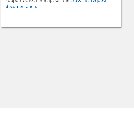
support CORS. For help, see the
cross-site request
documentation.