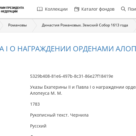
Главная
Коллекции
Каталог фондов
Пои
навигация
Романовы
Династия Романовых. Земский Собор 1613 года
ЛА I О НАГРАЖДЕНИИ ОРДЕНАМИ АЛОП
5329b408-81e6-497b-8c31-86e27f18419e
Указы Екатерины II и Павла I о награждении орд
Алопеуса М. М.
1783
Рукописный текст. Чернила
Русский