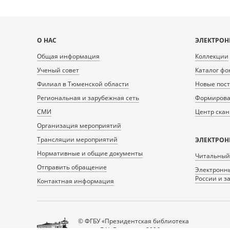
Карта
О НАС
ЭЛЕКТРОН
сайта
Общая информация
Коллекции
Ученый совет
Каталог фо
Филиал в Тюменской области
Новые пос
Региональная и зарубежная сеть
Формирован
СМИ
Центр ска
Организация мероприятий
Трансляции мероприятий
ЭЛЕКТРОН
Нормативные и общие документы
Читальный
Отправить обращение
Электронны
России и з
Контактная информация
© ФГБУ «Президентская библиотека
имени Б.Н. Ельцина», 2026