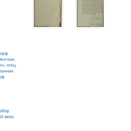
дорф
 Англии.
ич, отец
сланник
рф
Собор
XX века
→