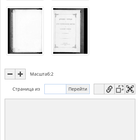
Масштаб:
2
Страница
из