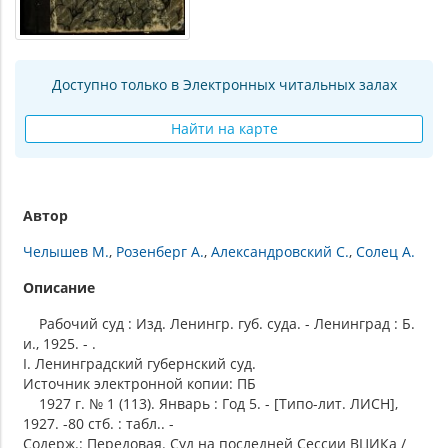
Доступно только в Электронных читальных залах
Найти на карте
Автор
Челышев М.
Розенберг А.
Александровский С.
Солец А.
Описание
Рабочий суд : Изд. Ленингр. губ. суда. - Ленинград : Б.
и., 1925. - .
I. Ленинградский губернский суд.
Источник электронной копии: ПБ
1927 г. № 1 (113). Январь : Год 5. - [Типо-лит. ЛИСН],
1927. -80 стб. : табл.. -
Содерж.: Передовая. Суд на последней Сессии ВЦИКа /