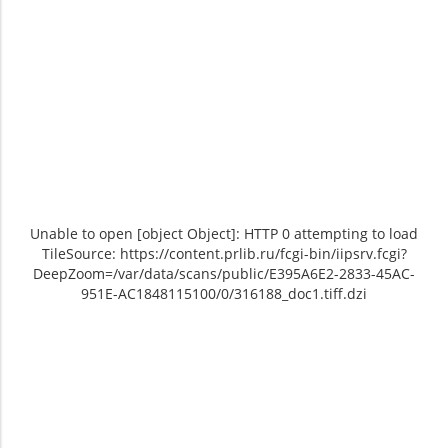
Unable to open [object Object]: HTTP 0 attempting to load
TileSource: https://content.prlib.ru/fcgi-bin/iipsrv.fcgi?
DeepZoom=/var/data/scans/public/E395A6E2-2833-45AC-
951E-AC1848115100/0/316188_doc1.tiff.dzi