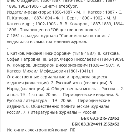
Место издания: 1856-1887, 1896-1902 - Москва ; 1887-
1896, 1902-1906 - Санкт-Петербург.
Издатели-редакторы: 1856-1887 - М. Н. Катков ; 1887 - С.
П. Каткова ; 1887-1894 - Ф. Н. Берг ; 1896 - 1902 - М. М.
Катков и др. ; 1902-1906 - В. В. Комаров ; 1887-1889, 1894-
1896 - Товарищество "Общественная польза".
С 1861 г. раздел журнала "Современная летопись"
выделился в самостоятельный журнал.
.
I. Катков, Михаил Никифорович (1818-1887). II. Каткова,
Софья Петровна. III. Берг, Федор Николаевич (1840-1909).
IV. Комаров, Виссарион Виссарионович (1838—1907). V.
Катков, Михаил Мефодьевич (1861-1941).1.
Отечественные сериальные и продолжающиеся
издания (коллекция). 2. Русский язык (коллекция). 3.
Народ (коллекция). 4. Общественная мысль -- Россия -- 2-
я пол. 19 - 1-я пол. 20 вв. -- Периодические издания. 5.
Русская литература -- 19 - 20 вв. -- Периодические
издания. 6. Общественно-политические журналы --
Россия. 7. Литературные журналы -- Россия.
ББК 63.3(2)5-72я52
ББК 83.3(2=411.2)52я52
Источник электронной копии: ПБ