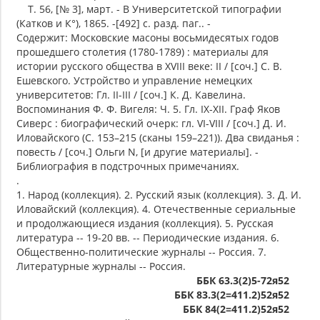
Т. 56, [№ 3], март. - В Университетской типографии
(Катков и К°), 1865. -[492] с. разд. паг.. -
Содержит: Московские масоны восьмидесятых годов
прошедшего столетия (1780-1789) : материалы для
истории русского общества в XVIII веке: II / [соч.] С. В.
Ешевского. Устройство и управление немецких
университетов: Гл. II-III / [соч.] К. Д. Кавелина.
Воспоминания Ф. Ф. Вигеля: Ч. 5. Гл. IX-XII. Граф Яков
Сиверс : биографический очерк: гл. VI-VIII / [соч.] Д. И.
Иловайского (С. 153–215 (сканы 159–221)). Два свиданья :
повесть / [соч.] Ольги N, [и другие материалы]. -
Библиография в подстрочных примечаниях.
.
1. Народ (коллекция). 2. Русский язык (коллекция). 3. Д. И.
Иловайский (коллекция). 4. Отечественные сериальные
и продолжающиеся издания (коллекция). 5. Русская
литература -- 19-20 вв. -- Периодические издания. 6.
Общественно-политические журналы -- Россия. 7.
Литературные журналы -- Россия.
ББК 63.3(2)5-72я52
ББК 83.3(2=411.2)52я52
ББК 84(2=411.2)52я52