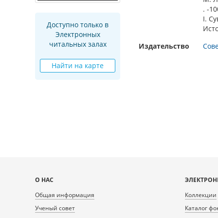
. -10
I. Су
Доступно только в
Ист
Электронных
читальных залах
Издательство
Сове
Найти на карте
Карта
О НАС
ЭЛЕКТРОН
сайта
Общая информация
Коллекции
Ученый совет
Каталог фо