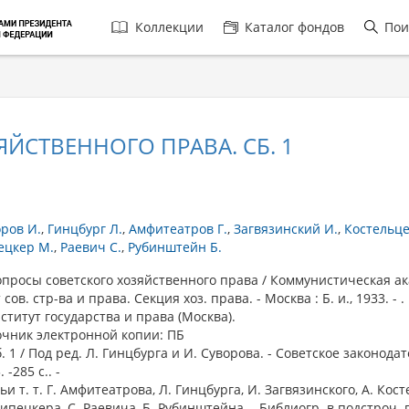
Главная
Коллекции
Каталог фондов
Пои
навигация
ЙСТВЕННОГО ПРАВА. СБ. 1
ров И.
Гинцбург Л.
Амфитеатров Г.
Загвязинский И.
Костельце
ецкер М.
Раевич С.
Рубинштейн Б.
росы советского хозяйственного права / Коммунистическая ак
 сов. стр-ва и права. Секция хоз. права. - Москва : Б. и., 1933. - .
нститут государства и права (Москва).
очник электронной копии: ПБ
1 / Под ред. Л. Гинцбурга и И. Суворова. - Советское законодат
 -285 с.. -
ьи т. т. Г. Амфитеатрова, Л. Гинцбурга, И. Загвязинского, А. Кос
ипецкера, С. Раевича, Б. Рубинштейна. - Библиогр. в подстроч.