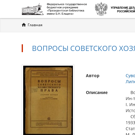
Вы
Главная
здесь
ВОПРОСЫ СОВЕТСКОГО ХОЗЯ
Автор
Суво
Лип
Описание
Воп
Ин-т
I. И
Ист
Сб. 
1933.
Стат
М. Л