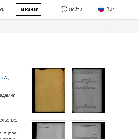
Ru
ск
ТВ канал
Войти
в А.
адемия.
ельство,
тельцева,
 примеч.