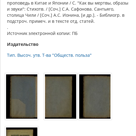
проповедь в Китае и Японии / С. "Как вы мертвы, образы
и звуки": Стихотв. / [Соч.] С.А. Сафонова. Сантьяго,
столица Чили / [Соч.] А.С. Ионина, [и др.]. - Библиогр. в
подстроч. примеч. и в тексте отд. статей.
.
Источник электронной копии: ПБ
Издательство
Тип. Высоч. утв. Т-ва "Обществ. польза"