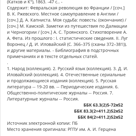
(Катков и К°), 1863. -47 с.. -
Содержит: Февральская революция во Франции / [соч.]
В. К. Ржевского. Местное самоуправление в Англии /
[соч.] Д. А. Капниста. Моя судьба: повесть: (окончание) /
[соч.] М. Камской. Заметки из путешествия по Далмации
и Черногории / [соч.] А. С. Троянского. Стихотворение А.
А. Фета. Из прошлого : I. статистические сведения. II. Луг
Воронец / Д. И. Иловайский (С. 366–375 (сканы 372–381)),
и другие материалы. - Библиография в подстрочных
примечаниях и в тексте отдельных статей.
.
1. Народ (коллекция). 2. Русский язык (коллекция). 3. Д. И.
Иловайский (коллекция). 4. Отечественные сериальные
и продолжающиеся издания (коллекция). 5. Русская
литература -- 19-20 вв. -- Периодические издания. 6.
Общественно-политические журналы -- Россия. 7.
Литературные журналы -- Россия.
ББК 63.3(2)5-72я52
ББК 83.3(2=411.2)52я52
ББК 84(2=411.2)52я52
Источник электронной копии: ПБ
Место хранения оригинала: РГПУ им. А. И. Герцена