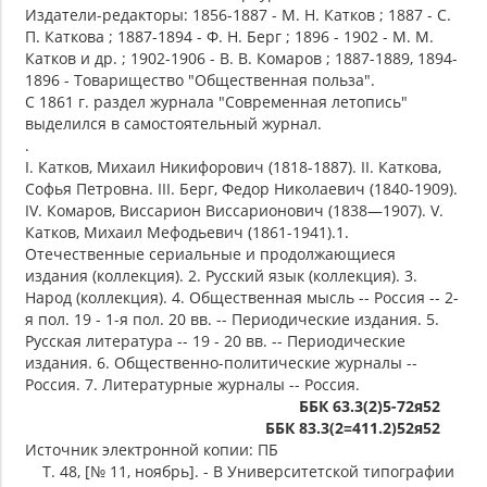
Издатели-редакторы: 1856-1887 - М. Н. Катков ; 1887 - С.
П. Каткова ; 1887-1894 - Ф. Н. Берг ; 1896 - 1902 - М. М.
Катков и др. ; 1902-1906 - В. В. Комаров ; 1887-1889, 1894-
1896 - Товарищество "Общественная польза".
С 1861 г. раздел журнала "Современная летопись"
выделился в самостоятельный журнал.
.
I. Катков, Михаил Никифорович (1818-1887). II. Каткова,
Софья Петровна. III. Берг, Федор Николаевич (1840-1909).
IV. Комаров, Виссарион Виссарионович (1838—1907). V.
Катков, Михаил Мефодьевич (1861-1941).1.
Отечественные сериальные и продолжающиеся
издания (коллекция). 2. Русский язык (коллекция). 3.
Народ (коллекция). 4. Общественная мысль -- Россия -- 2-
я пол. 19 - 1-я пол. 20 вв. -- Периодические издания. 5.
Русская литература -- 19 - 20 вв. -- Периодические
издания. 6. Общественно-политические журналы --
Россия. 7. Литературные журналы -- Россия.
ББК 63.3(2)5-72я52
ББК 83.3(2=411.2)52я52
Источник электронной копии: ПБ
Т. 48, [№ 11, ноябрь]. - В Университетской типографии