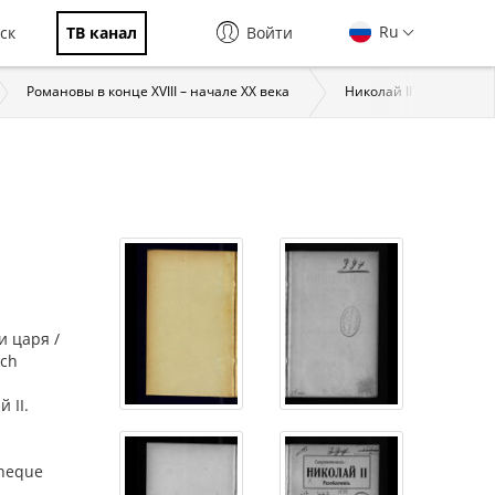
Ru
ск
ТВ канал
Войти
Романовы в конце XVIII – начале XX века
Николай II (1868–1918)
и царя /
ich
 II.
theque