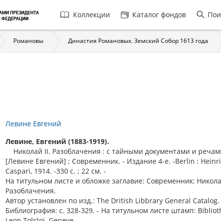
Главная
Коллекции
Каталог фондов
Пои
навигация
Романовы
Династия Романовых. Земский Собор 1613 года
Левине Евгений
Левине, Евгений (1883-1919).
Николай II. Разоблачения : с тайными документами и речам
[Левине Евгений] ; Современник. - Издание 4-е. -Berlin : Heinr
Caspari, 1914. -330 с. ; 22 см. -
На титульном листе и обложке заглавие: Современник: Николай
Разоблачения.
Автор установлен по изд.: The Dritish Libbrary General Catalog.
Библиография: с. 328-329. - На титульном листе штамп: Biblio
Leon Tolstoi. Geneve.