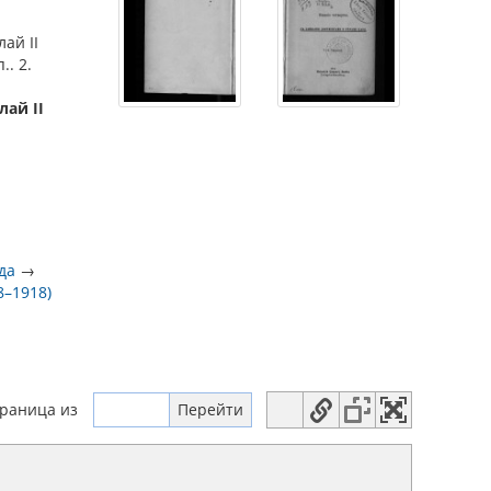
ай II
.. 2.
лай II
да
→
8–1918)
траница
из