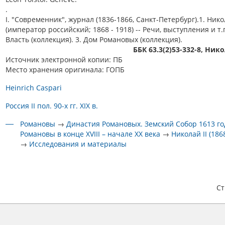
.
I. "Современник", журнал (1836-1866, Санкт-Петербург).1. Никол
(император российский; 1868 - 1918) -- Речи, выступления и т.п
Власть (коллекция). 3. Дом Романовых (коллекция).
ББК 63.3(2)53-332-8, Нико
Источник электронной копии: ПБ
Место хранения оригинала: ГОПБ
Heinrich Caspari
Россия II пол. 90-х гг. XIX в.
Романовы
→
Династия Романовых. Земский Собор 1613 го
Романовы в конце XVIII – начале XX века
→
Николай II (186
→
Исследования и материалы
С