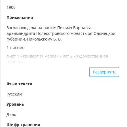
1906
Примечания
Заголовок дела на папке: Письмо Варнавы,
архимандрита Полеостровского монастыря Олонецкой
губернии, Никольскому Б. В.
1 письмо
Лист 1 - конверт (1 марка). Лист 2 - художественная
открытка
Рукописный текст
Развернуть
Язык текста
Русский
Уровень
Дело
Шифр хранения