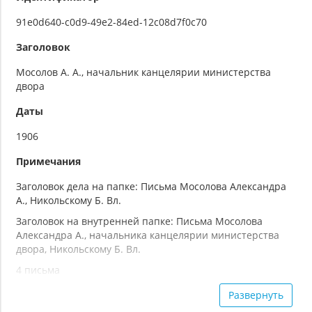
91e0d640-c0d9-49e2-84ed-12c08d7f0c70
Заголовок
Мосолов А. А., начальник канцелярии министерства
двора
Даты
1906
Примечания
Заголовок дела на папке: Письма Мосолова Александра
А., Никольскому Б. Вл.
Заголовок на внутренней папке: Письма Мосолова
Александра А., начальника канцелярии министерства
двора, Никольскому Б. Вл.
4 письма
Лист 5: конверт с бумажной печатью
Развернуть
Напечатано на пишущей машинке, с рукописными