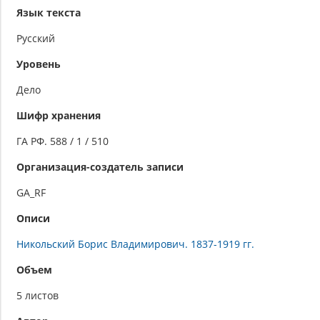
Язык текста
пометами
Русский
Уровень
Дело
Шифр хранения
ГА РФ. 588 / 1 / 510
Организация-создатель записи
GA_RF
Описи
Никольский Борис Владимирович. 1837-1919 гг.
Объем
5 листов