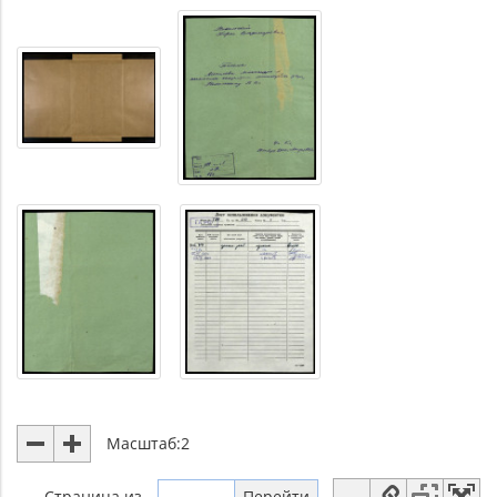
Масштаб:
2
Страница
из