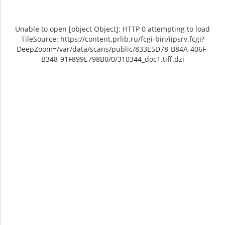
Unable to open [object Object]: HTTP 0 attempting to load
TileSource: https://content.prlib.ru/fcgi-bin/iipsrv.fcgi?
DeepZoom=/var/data/scans/public/833E5D78-B84A-406F-
B348-91F899E798B0/0/310344_doc1.tiff.dzi
Unable to open [object Object]: HTTP 0
Unable to open [object Object]: HTTP 0
attempting to load TileSource:
attempting to load TileSource:
https://content.prlib.ru/fcgi-bin/iipsrv.fcgi?
https://content.prlib.ru/fcgi-bin/iipsrv.fcgi?
DeepZoom=/var/data/scans/public/833E5D78-
DeepZoom=/var/data/scans/public/833E5D78-
B84A-406F-B348-
B84A-406F-B348-
91F899E798B0/0/310344_doc1.tiff.dzi
91F899E798B0/0/310345_doc1.tiff.dzi
1
2