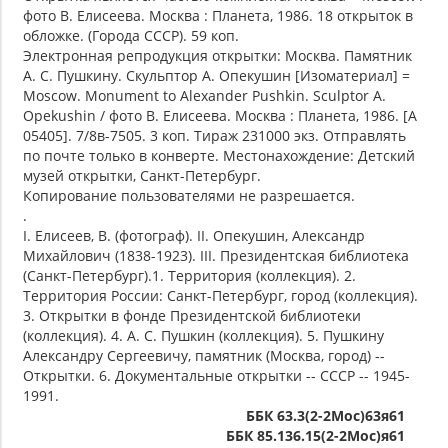
фото В. Елисеева. Москва : Планета, 1986. 18 открыток в
обложке. (Города СССР). 59 коп.
Электронная репродукция открытки: Москва. Памятник
А. С. Пушкину. Скульптор А. Опекушин [Изоматериал] =
Moscow. Monument to Alexander Pushkin. Sculptor A.
Opekushin / фото В. Елисеева. Москва : Планета, 1986. [А
05405]. 7/8в-7505. 3 коп. Тираж 231000 экз. Отправлять
по почте только в конверте. Местонахождение: Детский
музей открытки, Санкт-Петербург.
Копирование пользователями не разрешается.
.
I. Елисеев, В. (фотограф). II. Опекушин, Александр
Михайлович (1838-1923). III. Президентская библиотека
(Санкт-Петербург).1. Территория (коллекция). 2.
Территория России: Санкт-Петербург, город (коллекция).
3. Открытки в фонде Президентской библиотеки
(коллекция). 4. А. С. Пушкин (коллекция). 5. Пушкину
Александру Сергеевичу, памятник (Москва, город) --
Открытки. 6. Документальные открытки -- СССР -- 1945-
1991.
ББК 63.3(2-2Мос)63я61
ББК 85.136.15(2-2Мос)я61