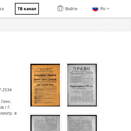
Ru
ск
ТВ канал
Войти
7-2534
 Гинс.
в / Г.
лиогр. в