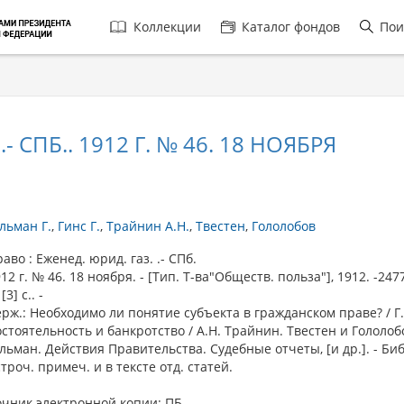
Главная
Коллекции
Каталог фондов
Пои
навигация
- СПБ.. 1912 Г. № 46. 18 НОЯБРЯ
льман Г.
Гинс Г.
Трайнин А.Н.
Твестен
Гололобов
о : Еженед. юрид. газ. .- СПб.
 г. № 46. 18 ноября. - [Тип. Т-ва"Обществ. польза"], 1912. -247
 [3] с.. -
рж.: Необходимо ли понятие субъекта в гражданском праве? / Г.
стоятельность и банкротство / А.Н. Трайнин. Твестен и Гололобо
ьман. Действия Правительства. Судебные отчеты, [и др.]. - Биб
троч. примеч. и в тексте отд. статей.
очник электронной копии: ПБ