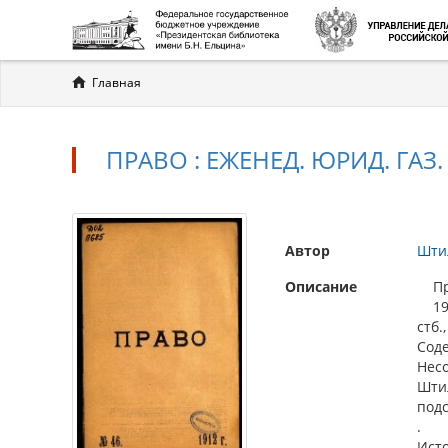
Вы
Главная
здесь
ПРАВО : ЕЖЕНЕД. ЮРИД. ГАЗ. .
Автор
Шти
Описание
Прав
1912
стб.,
Соде
Несо
Штил
подс
.
Ист