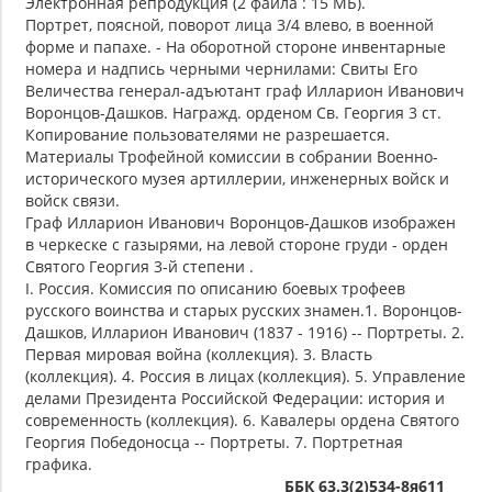
Электронная репродукция (2 файла : 15 МБ).
Портрет, поясной, поворот лица 3/4 влево, в военной
форме и папахе. - На оборотной стороне инвентарные
номера и надпись черными чернилами: Свиты Его
Величества генерал-адъютант граф Илларион Иванович
Воронцов-Дашков. Награжд. орденом Св. Георгия 3 ст.
Копирование пользователями не разрешается.
Материалы Трофейной комиссии в собрании Военно-
исторического музея артиллерии, инженерных войск и
войск связи.
Граф Илларион Иванович Воронцов-Дашков изображен
в черкеске с газырями, на левой стороне груди - орден
Святого Георгия 3-й степени .
I. Россия. Комиссия по описанию боевых трофеев
русского воинства и старых русских знамен.1. Воронцов-
Дашков, Илларион Иванович (1837 - 1916) -- Портреты. 2.
Первая мировая война (коллекция). 3. Власть
(коллекция). 4. Россия в лицах (коллекция). 5. Управление
делами Президента Российской Федерации: история и
современность (коллекция). 6. Кавалеры ордена Святого
Георгия Победоносца -- Портреты. 7. Портретная
графика.
ББК 63.3(2)534-8я611