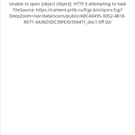
Unable to open [object Object]: HTTP 0 attempting to load
TileSource: https://content.prlib.ru/fcgi-bin/iipsrv.fcgi?
DeepZoom=/var/data/scans/public/ABCA0495-3D52-4B18-
8D71-6A36D3DC38FE/0/356471_doc1.tiff.dzi
Unable to open [object Object]: HTTP 0
Unable to open [object Object]: HTTP 0
attempting to load TileSource:
attempting to load TileSource:
https://content.prlib.ru/fcgi-bin/iipsrv.fcgi?
https://content.prlib.ru/fcgi-bin/iipsrv.fcgi?
DeepZoom=/var/data/scans/public/ABCA0495-
DeepZoom=/var/data/scans/public/ABCA0495-
3D52-4B18-8D71-
3D52-4B18-8D71-
6A36D3DC38FE/0/356471_doc1.tiff.dzi
6A36D3DC38FE/0/356472_doc1.tiff.dzi
1
2