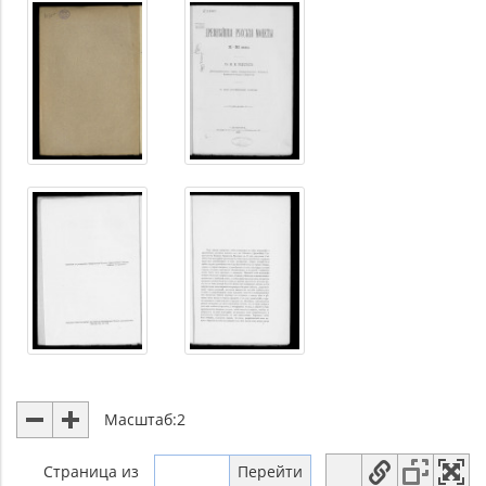
Масштаб:
2
Страница
из