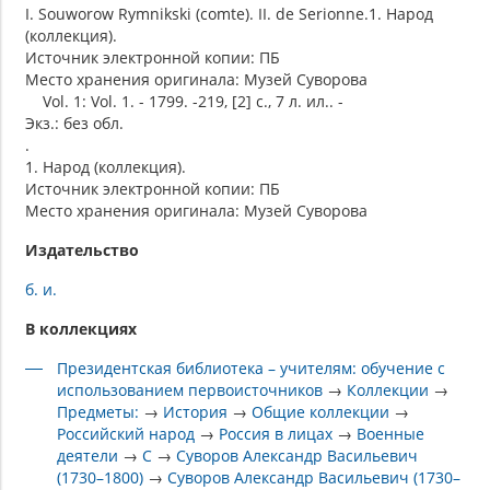
I. Souworow Rymnikski (сomte). II. de Serionne.1. Народ
(коллекция).
Источник электронной копии: ПБ
Место хранения оригинала: Музей Суворова
Vol. 1: Vol. 1. - 1799. -219, [2] с., 7 л. ил.. -
Экз.: без обл.
.
1. Народ (коллекция).
Источник электронной копии: ПБ
Место хранения оригинала: Музей Суворова
Издательство
б. и.
В коллекциях
Президентская библиотека – учителям: обучение с
использованием первоисточников
→
Коллекции
→
Предметы:
→
История
→
Общие коллекции
→
Российский народ
→
Россия в лицах
→
Военные
деятели
→
C
→
Суворов Александр Васильевич
(1730–1800)
→
Суворов Александр Васильевич (1730–