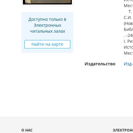
Мест
Т. 1
С.И.
Доступно только в
(Нов
Электронных
Библ
читальных залах
. -24
I. Р
Найти на карте
Ист
Мест
Издательство
Изд-
Карта
О НАС
ЭЛЕКТРОН