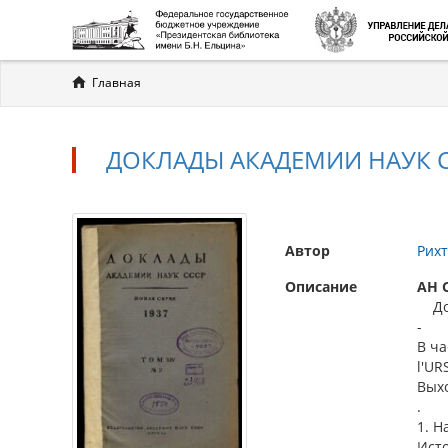
Вы
Главная
здесь
ДОКЛАДЫ АКАДЕМИИ НАУК СССР
Автор
Рихт
Описание
АН 
Докл
-
В ча
l'UR
Выхо
.
1. Н
Ист