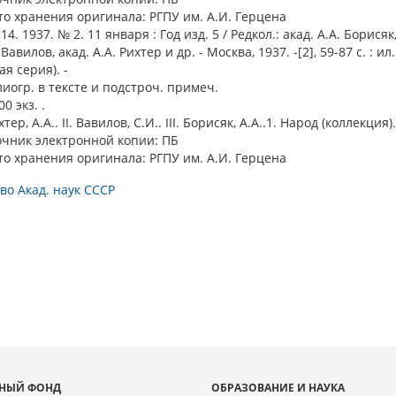
о хранения оригинала: РГПУ им. А.И. Герцена
4. 1937. № 2. 11 января : Год изд. 5 / Редкол.: акад. А.А. Борисяк,
 Вавилов, акад. А.А. Рихтер и др. - Москва, 1937. -[2], 59-87 с. : ил..
ая серия). -
иогр. в тексте и подстроч. примеч.
00 экз. .
ихтер, А.А.. II. Вавилов, С.И.. III. Борисяк, А.А..1. Народ (коллекция).
очник электронной копии: ПБ
о хранения оригинала: РГПУ им. А.И. Герцена
во Акад. наук СССР
НЫЙ ФОНД
ОБРАЗОВАНИЕ И НАУКА