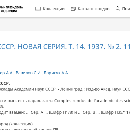
Главная
Коллекции
Каталог фондов
Пои
навигация
. НОВАЯ СЕРИЯ. Т. 14. 1937. № 2. 1
ер А.А.
Вавилов С.И.
Борисяк А.А.
СССР.
ады Академии наук СССР. - Ленинград : Изд-во Акад. наук СССР
сти вып. есть парал. загл.: Comptes rendus de l'academie des sc
SS.
дит взамен: ... Сер. А ... (шифр П1/8) и ... Сер. В ... (шифр П35/11)
арод (коллекция).
очник электронной копии: ПБ