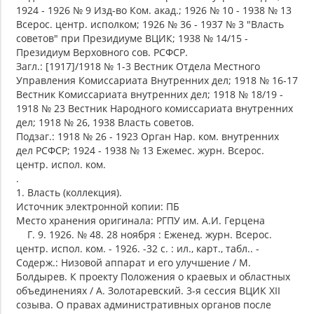
1924 - 1926 № 9 Изд-во Ком. акад.; 1926 № 10 - 1938 № 13
Всерос. центр. исполком; 1926 № 36 - 1937 № 3 "Власть
советов" при Президиуме ВЦИК; 1938 № 14/15 -
Президиум Верховного сов. РСФСР.
Загл.: [1917]/1918 № 1-3 Вестник Отдела Местного
Управления Комиссариата Внутренних дел; 1918 № 16-17
Вестник Комиссариата внутренних дел; 1918 № 18/19 -
1918 № 23 Вестник Народного комиссариата внутренних
дел; 1918 № 26, 1938 Власть советов.
Подзаг.: 1918 № 26 - 1923 Орган Нар. ком. внутренних
дел РСФСР; 1924 - 1938 № 13 Ежемес. журн. Всерос.
центр. испол. ком.
.
1. Власть (коллекция).
Источник электронной копии: ПБ
Место хранения оригинала: РГПУ им. А.И. Герцена
Г. 9. 1926. № 48. 28 ноября : Еженед. журн. Всерос.
центр. испол. ком. - 1926. -32 с. : ил., карт., табл.. -
Содерж.: Низовой аппарат и его улучшение / М.
Болдырев. К проекту Положения о краевых и областных
объединениях / А. Золотаревский. 3-я сессия ВЦИК XII
созыва. О правах административных органов после