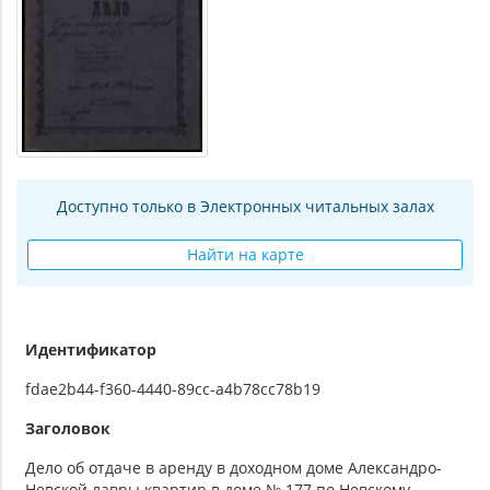
Доступно только в Электронных читальных залах
Найти на карте
Идентификатор
fdae2b44-f360-4440-89cc-a4b78cc78b19
Заголовок
Дело об отдаче в аренду в доходном доме Александро-
Невской лавры квартир в доме № 177 по Невскому