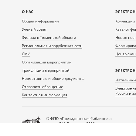
Карта
О НАС
ЭЛЕКТРОН
сайта
Общая информация
Коллекции
Ученый совет
Каталог фо
Филиал в Тюменской области
Новые пос
Региональная и зарубежная сеть
Формирован
СМИ
Центр ска
Организация мероприятий
Трансляции мероприятий
ЭЛЕКТРОН
Нормативные и общие документы
Читальный
Отправить обращение
Электронны
России и з
Контактная информация
© ФГБУ «Президентская библиотека
имени Б.Н. Ельцина», 2026
Все права защищены.