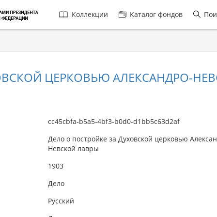
Главная
Коллекции
Каталог фондов
Пои
навигация
ХОВСКОЙ ЦЕРКОВЬЮ АЛЕКСАНДРО-НЕ
cc45cbfa-b5a5-4bf3-b0d0-d1bb5c63d2af
Дело о постройке за Духовской церковью Алексан
Невской лавры
1903
Дело
Русский