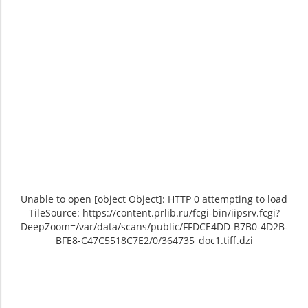
Unable to open [object Object]: HTTP 0 attempting to load
TileSource: https://content.prlib.ru/fcgi-bin/iipsrv.fcgi?
DeepZoom=/var/data/scans/public/FFDCE4DD-B7B0-4D2B-
BFE8-C47C5518C7E2/0/364735_doc1.tiff.dzi