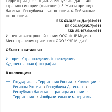
Территория (коллекция). 2. Республика Дагестан:
страницы истории (коллекция). 3. Живая природа --
Дагестан, Республика -- Фотографии. 4. Пейзажные
фотографии.
ББК 63.3(2Рос.Даг)64я611
ББК 26.89(235.7)я611
ББК 85.167.6м.я611
Источник электронной копии: ООО «КЧР Медиа»
Место хранения оригинала: ООО "КЧР Медиа"
Объект в каталогах
История
Страноведение. Краеведение
Художественная фотография
В коллекциях
Государика
→
Территория России
→
Коллекции
→
Регионы России
→
Республика Дагестан
→
Республика Дагестан: страницы истории
→
Территория
→
Изобразительные материалы