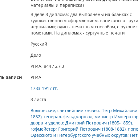
материалы и переписка)
В деле 3 диплома: два выполнены на бланках с
художественным оформлением, написаны от руки
чернилами; один - печатным способом, с рукопи
пометами. На дипломах - сургучные печати
Русский
Дело
РГИА. 844 / 2 / 3
ль записи
РГИА
1783-1917 гг.
3 листа
Волконские, светлейшие князья: Петр Михайлович
1852), генерал-фельдмаршал, министр Император
двора и уделов; Дмитрий Петрович (1805-1859),
гофмейстер; Григорий Петрович (1808-1882), поп
Одесского и Петербургского учебных округов; Пет