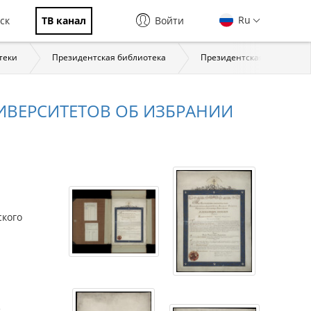
Ru
ск
ТВ канал
Войти
теки
Президентская библиотека
Президентская библиотека:
ИВЕРСИТЕТОВ ОБ ИЗБРАНИИ
ского
е