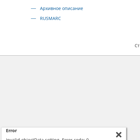
Архивное описание
RUSMARC
С
Error
Invalid objectData setting. Error code: 0