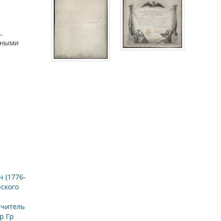
,
сными
 (1776-
ского
ечитель
р Гр