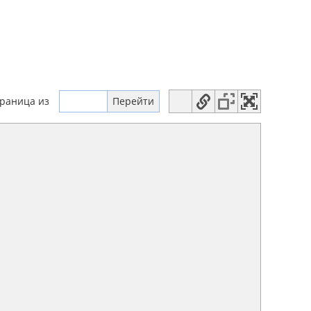
траница
из