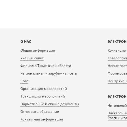
Карта
О НАС
ЭЛЕКТРОН
сайта
Общая информация
Коллекции
Ученый совет
Каталог фо
Филиал в Тюменской области
Новые пос
Региональная и зарубежная сеть
Формирован
СМИ
Центр ска
Организация мероприятий
Трансляции мероприятий
ЭЛЕКТРОН
Нормативные и общие документы
Читальный
Отправить обращение
Электронны
России и з
Контактная информация