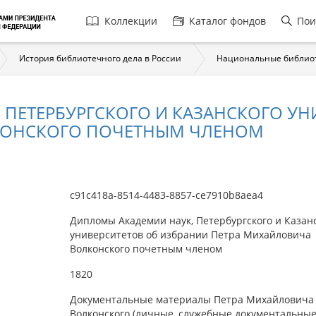
Главная
Коллекции
Каталог фондов
Пои
навигация
История библиотечного дела в России
Национальные библио
ПЕТЕРБУРГСКОГО И КАЗАНСКОГО УН
КОНСКОГО ПОЧЕТНЫМ ЧЛЕНОМ
c91c418a-8514-4483-8857-ce7910b8aea4
Дипломы Академии наук, Петербургского и Казан
университетов об избрании Петра Михайловича
Волконского почетным членом
1820
Документальные материалы Петра Михайловича
Волконского (личные, служебные документальны