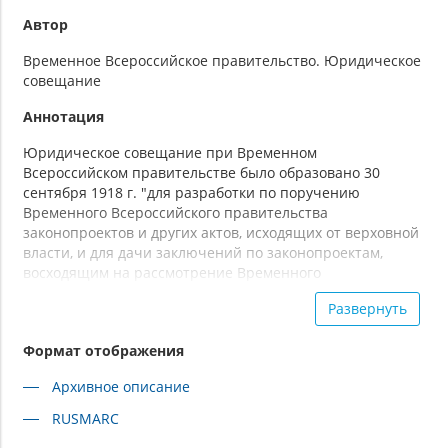
Автор
Временное Всероссийское правительство. Юридическое
совещание
Аннотация
Юридическое совещание при Временном
Всероссийском правительстве было образовано 30
сентября 1918 г. "для разработки по поручению
Временного Всероссийского правительства
законопроектов и других актов, исходящих от верховной
власти, и для дачи заключений по законопроектам,
восходящим на рассмотрение Временного
Всероссийского правительства". В состав Юридического
Развернуть
совещания входили председатель, товарищ
председателя и члены совещания. Кандидаты в члены
Формат отображения
Юридического совещания должны были быть
рекомендованы двумя членами Совещания и избраны
Архивное описание
на заседании Совещания. Члены Совещания
назначались по представлению Совещания указами
RUSMARC
Временного Всероссийского правительства и