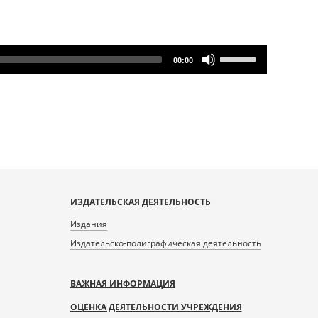
Use
00:00
Up/Down
Arrow
keys
to
increase
or
decrease
volume.
ИЗДАТЕЛЬСКАЯ ДЕЯТЕЛЬНОСТЬ
Издания
Издательско-полиграфическая деятельность
ВАЖНАЯ ИНФОРМАЦИЯ
ОЦЕНКА ДЕЯТЕЛЬНОСТИ УЧРЕЖДЕНИЯ