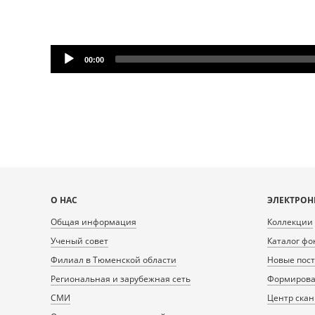
Audio
00:00
Player
Карта
О НАС
ЭЛЕКТРОН
сайта
Общая информация
Коллекции
Ученый совет
Каталог фо
Филиал в Тюменской области
Новые пос
Региональная и зарубежная сеть
Формирован
СМИ
Центр ска