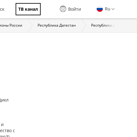
Ru
ск
ТВ канал
Войти
ионы России
Республика Дагестан
Республика Дагестан: с
(Цикл
 и
ество с
mp3).