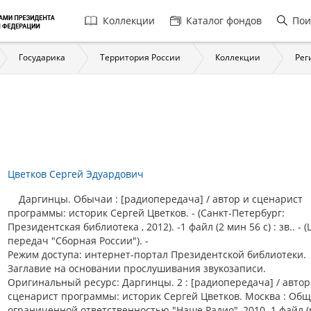
Главная
Коллекции
Каталог фондов
Пои
навигация
Государика
Территория России
Коллекции
Рег
Цветков Сергей Эдуардович
Даргинцы. Обычаи : [радиопередача] / автор и сценарист
программы: историк Сергей Цветков. - (Санкт-Петербург:
Президентская библиотека , 2012). -1 файл (2 мин 56 с) : зв.. - 
передач "Сборная России"). -
Режим доступа: интернет-портал Президентской библиотеки.
Заглавие на основании прослушивания звукозаписи.
Оригинальный ресурс: Даргинцы. 2 : [радиопередача] / автор
сценарист программы: историк Сергей Цветков. Москва : Общ
ограниченной ответственностью "Наше Радио", 2010. 1 файл (