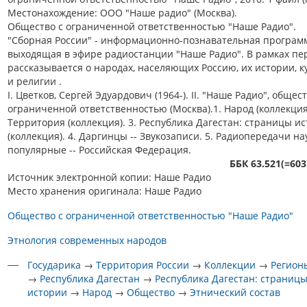
Местонахождение: ООО "Наше радио" (Москва).
Общество с ограниченной ответственностью "Наше Радио".
"Сборная России" - информационно-познавательная програм
выходящая в эфире радиостанции "Наше Радио". В рамках пе
рассказывается о народах, населяющих Россию, их истории, к
и религии .
I. Цветков, Сергей Эдуардович (1964-). II. "Наше Радио", общест
ограниченной ответственностью (Москва).1. Народ (коллекция)
Территория (коллекция). 3. Республика Дагестан: страницы и
(коллекция). 4. Даргинцы -- Звукозаписи. 5. Радиопередачи на
популярные -- Российская Федерация.
ББК 63.521(=603
Источник электронной копии: Наше Радио
Место хранения оригинала: Наше Радио
Общество с ограниченной ответственностью "Наше Радио"
Этнология современных народов
Государика
→
Территория России
→
Коллекции
→
Регион
→
Республика Дагестан
→
Республика Дагестан: страниц
истории
→
Народ
→
Общество
→
Этнический состав