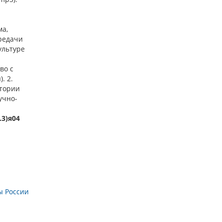
ма,
редачи
ультуре
во с
. 2.
стории
учно-
.3)я04
ы России
ы