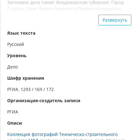
Заголовок дела также: Владимирская губерния. Город
Суздаль. Урок Закона Божьего в Первом приходском
училище в городе Суздале Владимирской губернии
Развернуть
Язык текста
Русский
Уровень
Дело
Шифр хранения
РГИА. 1293 / 169 / 172
Организация-создатель записи
РГИА
Описи
Коллекция фотографий Техническо-строительного