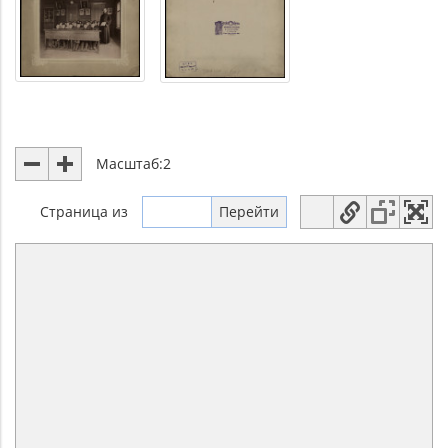
Масштаб:
2
Страница
из