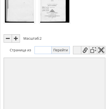
Масштаб:
2
Страница
из