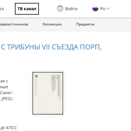
Ru
ск
ТВ канал
Войти
первоисточников
Коллекции
Предметы:
История
С ТРИБУНЫ VII СЪЕЗДА ПОРП,
ая с
чные
(Санкт-
JPEG) :
 ЦК КПСС