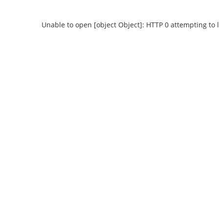
Unable to open [object Object]: HTTP 0 attempting to 
Unable to open [object Object]: HTTP 0
Unable to open 
attempting to load TileSource:
attempting
https://content.prlib.ru/fcgi-bin/iipsrv.fcgi?
https://content.pr
DeepZoom=/var/data/scans/public/5233759A-
DeepZoom=/var/da
C561-49F9-9981-
C56
86C2C9516851/0/368551_doc1.tiff.dzi
86C2C9516851/
1
2