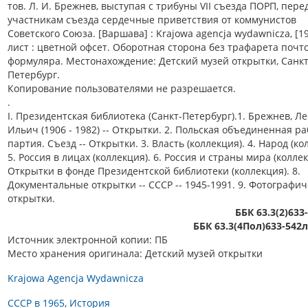
тов. Л. И. Брежнев, выступая с трибуны VII съезда ПОРП, пере
участникам съезда сердечные приветствия от коммунистов
Советского Союза. [Варшава] : Krajowa agencja wydawnicza, [19
лист : цветной офсет. Оборотная сторона без трафарета почт
формуляра. Местонахождение: Детский музей открытки, Санкт
Петербург.
Копирование пользователями не разрешается.
.
I. Президентская библиотека (Санкт-Петербург).1. Брежнев, Л
Ильич (1906 - 1982) -- Открытки. 2. Польская объединенная р
партия. Съезд -- Открытки. 3. Власть (коллекция). 4. Народ (ко
5. Россия в лицах (коллекция). 6. Россия и страны мира (коллек
Открытки в фонде Президентской библиотеки (коллекция). 8.
Документальные открытки -- СССР -- 1945-1991. 9. Фотографи
открытки.
ББК 63.3(2)633
ББК 63.3(4Пол)633-542
Источник электронной копии: ПБ
Место хранения оригинала: Детский музей открытки
Krajowa Agencja Wydawnicza
СССР в 1965
История