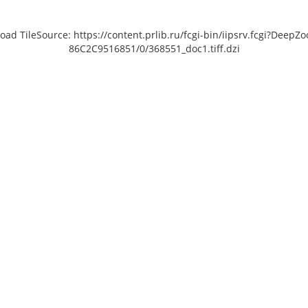
load TileSource: https://content.prlib.ru/fcgi-bin/iipsrv.fcgi?De
86C2C9516851/0/368551_doc1.tiff.dzi
[object Object]: HTTP 0
 to load TileSource:
lib.ru/fcgi-bin/iipsrv.fcgi?
ta/scans/public/5233759A-
1-49F9-9981-
0/368552_doc1.tiff.dzi