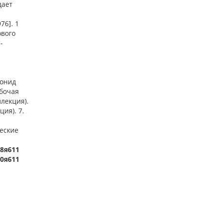
дает
76]. 1
ового
-
еонид
абочая
ллекция).
ция). 7.
ческие
-8я611
л0я611