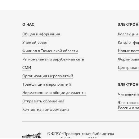
Карта
О НАС
ЭЛЕКТРОН
сайта
Общая информация
Коллекции
Ученый совет
Каталог фо
Филиал в Тюменской области
Новые пос
Региональная и зарубежная сеть
Формирован
СМИ
Центр ска
Организация мероприятий
Трансляции мероприятий
ЭЛЕКТРОН
Нормативные и общие документы
Читальный
Отправить обращение
Электронны
России и з
Контактная информация
© ФГБУ «Президентская библиотека
имени Б.Н. Ельцина», 2026