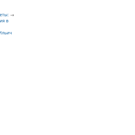
еты:
→
ия в
Ильич