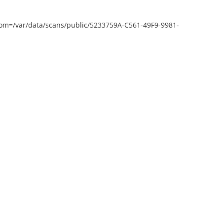
epZoom=/var/data/scans/public/5233759A-C561-49F9-9981-