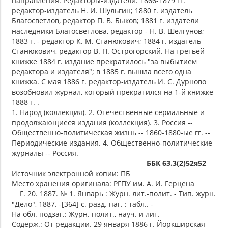
направления. Редакторы-издатели: 1866-1879 гг.
редактор-издатель Н. И. Шульгин; 1880 г. издатель
Благосветлов, редактор П. В. Быков; 1881 г. издатели
наследники Благосветлова, редактор - Н. В. Шелгунов;
1883 г. - редактор К. М. Станюкович; 1884 г. издатель
Станюкович, редактор В. П. Острогорский. На третьей
книжке 1884 г. издание прекратилось "за выбытием
редактора и издателя"; в 1885 г. вышла всего одна
книжка. С мая 1886 г. редактор-издатель И. С. Дурново
возобновил журнал, который прекратился на 1-й книжке
1888 г. .
1. Народ (коллекция). 2. Отечественные сериальные и
продолжающиеся издания (коллекция). 3. Россия --
Общественно-политическая жизнь -- 1860-1880-ые гг. --
Периодические издания. 4. Общественно-политические
журналы -- Россия.
ББК 63.3(2)52я52
Источник электронной копии: ПБ
Место хранения оригинала: РГПУ им. А. И. Герцена
Г. 20. 1887. № 1. Январь : Журн. лит.-полит. - Тип. журн.
"Дело", 1887. -[364] с. разд. паг. : табл.. -
На обл. подзаг.: Журн. полит., науч. и лит.
Содерж.: От редакции. 29 января 1886 г. Йоркширская