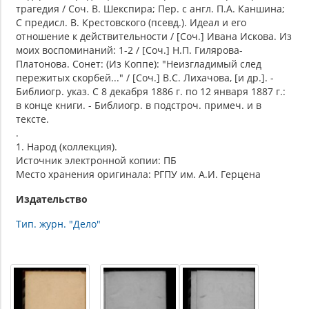
трагедия / Соч. В. Шекспира; Пер. с англ. П.А. Каншина;
С предисл. В. Крестовского (псевд.). Идеал и его
отношение к действительности / [Соч.] Ивана Искова. Из
моих воспоминаний: 1-2 / [Соч.] Н.П. Гилярова-
Платонова. Сонет: (Из Коппе): "Неизгладимый след
пережитых скорбей..." / [Соч.] В.С. Лихачова, [и др.]. -
Библиогр. указ. С 8 декабря 1886 г. по 12 января 1887 г.:
в конце книги. - Библиогр. в подстроч. примеч. и в
тексте.
.
1. Народ (коллекция).
Источник электронной копии: ПБ
Место хранения оригинала: РГПУ им. А.И. Герцена
Издательство
Тип. журн. "Дело"