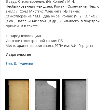
В саду: Стихотворение: (Из Коппе) / М.Н.
Необыкновенная женщина: Роман: (Окончание: Пер. с
англ.) / [Соч.] Мистгис Флеминга. Из Гейне:
Стихотворение / М.Н. Два мира: Роман: (Ч. 2. Гл. 1-4) /
[Соч.] Натальи Алеевой, [и др.]. - Библиогр. в подстроч.
примеч. и в тексте.
.
1. Народ (коллекция).
Источник электронной копии: ПБ
Место хранения оригинала: РГПУ им. А.И. Герцена
Издательство
Тип. В. Тушнова