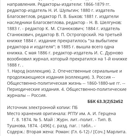
направления. Редакторы-издатели: 1866-1879 гг.
редактор-издатель Н. И. Шульгин; 1880 г. издатель
Благосветлов, редактор П. В. Быков; 1881 г. издатели
наследники Благосветлова, редактор - Н. В. Шелгунов;
1883 г. - редактор К. М. Станюкович; 1884 г. издатель
Станюкович, редактор В. П. Острогорский. На третьей
книжке 1884 г. издание прекратилось "за выбытием
редактора и издателя"; в 1885 г. вышла всего одна
книжка. С мая 1886 г. редактор-издатель И. С. Дурново
возобновил журнал, который прекратился на 1-й книжке
1888 г. .
1. Народ (коллекция). 2. Отечественные сериальные и
продолжающиеся издания (коллекция). 3. Россия --
Общественно-политическая жизнь -- 1860-1880-ые гг. --
Периодические издания. 4. Общественно-политические
журналы -- Россия.
ББК 63.3(2)52я52
Источник электронной копии: ПБ
Место хранения оригинала: РГПУ им. А. И. Герцена
Г. 8. 1874. № 5. Май : Журн. лит.-полит. - Тип. В.
Тушнова, 1874. -[496] с. разд. паг. : табл.. -
Содерж.: Вторая жена: Роман: (Гл. 6-12) / [Соч.] Марлита.