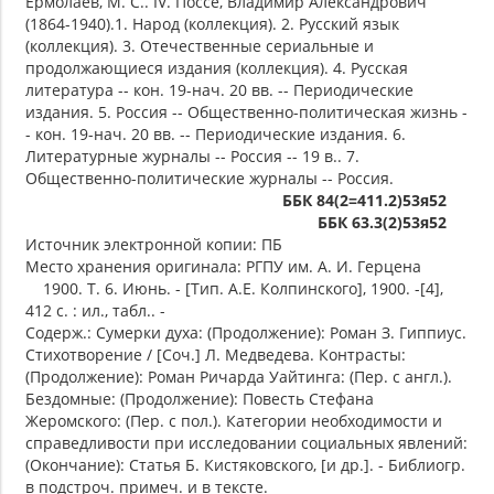
Ермолаев, М. С.. IV. Поссе, Владимир Александрович
(1864-1940).1. Народ (коллекция). 2. Русский язык
(коллекция). 3. Отечественные сериальные и
продолжающиеся издания (коллекция). 4. Русская
литература -- кон. 19-нач. 20 вв. -- Периодические
издания. 5. Россия -- Общественно-политическая жизнь -
- кон. 19-нач. 20 вв. -- Периодические издания. 6.
Литературные журналы -- Россия -- 19 в.. 7.
Общественно-политические журналы -- Россия.
ББК 84(2=411.2)53я52
ББК 63.3(2)53я52
Источник электронной копии: ПБ
Место хранения оригинала: РГПУ им. А. И. Герцена
1900. Т. 6. Июнь. - [Тип. А.Е. Колпинского], 1900. -[4],
412 с. : ил., табл.. -
Содерж.: Сумерки духа: (Продолжение): Роман З. Гиппиус.
Стихотворение / [Соч.] Л. Медведева. Контрасты:
(Продолжение): Роман Ричарда Уайтинга: (Пер. с англ.).
Бездомные: (Продолжение): Повесть Стефана
Жеромского: (Пер. с пол.). Категории необходимости и
справедливости при исследовании социальных явлений:
(Окончание): Статья Б. Кистяковского, [и др.]. - Библиогр.
в подстроч. примеч. и в тексте.