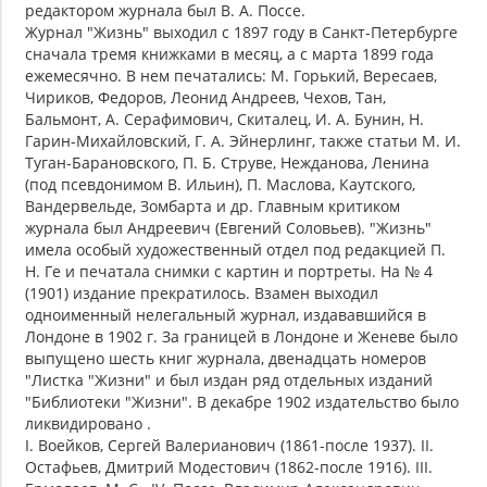
редактором журнала был В. А. Поссе.
Журнал "Жизнь" выходил с 1897 году в Санкт-Петербурге
сначала тремя книжками в месяц, а с марта 1899 года
ежемесячно. В нем печатались: М. Горький, Вересаев,
Чириков, Федоров, Леонид Андреев, Чехов, Тан,
Бальмонт, А. Серафимович, Скиталец, И. А. Бунин, Н.
Гарин-Михайловский, Г. А. Эйнерлинг, также статьи М. И.
Туган-Барановского, П. Б. Струве, Нежданова, Ленина
(под псевдонимом В. Ильин), П. Маслова, Каутского,
Вандервельде, Зомбарта и др. Главным критиком
журнала был Андреевич (Евгений Соловьев). "Жизнь"
имела особый художественный отдел под редакцией П.
Н. Ге и печатала снимки с картин и портреты. На № 4
(1901) издание прекратилось. Взамен выходил
одноименный нелегальный журнал, издававшийся в
Лондоне в 1902 г. За границей в Лондоне и Женеве было
выпущено шесть книг журнала, двенадцать номеров
"Листка "Жизни" и был издан ряд отдельных изданий
"Библиотеки "Жизни". В декабре 1902 издательство было
ликвидировано .
I. Воейков, Сергей Валерианович (1861-после 1937). II.
Остафьев, Дмитрий Модестович (1862-после 1916). III.