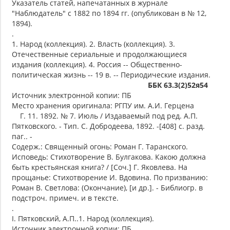
Указатель статей, напечатанных в журнале
"Наблюдатель" с 1882 по 1894 гг. (опубликован в № 12,
1894).
.
1. Народ (коллекция). 2. Власть (коллекция). 3.
Отечественные сериальные и продолжающиеся
издания (коллекция). 4. Россия -- Общественно-
политическая жизнь -- 19 в. -- Периодические издания.
ББК 63.3(2)52я54
Источник электронной копии: ПБ
Место хранения оригинала: РГПУ им. А.И. Герцена
Г. 11. 1892. № 7. Июль / Издаваемый под ред. А.П.
Пятковского. - Тип. С. Добродеева, 1892. -[408] с. разд.
паг.. -
Содерж.: Священный огонь: Роман Г. Таранского.
Исповедь: Стихотворение В. Булгакова. Какою должна
быть крестьянская книга? / [Соч.] Г. Яковлева. На
прощанье: Стихотворение И. Вдовина. По призванию:
Роман В. Светлова: (Окончание), [и др.]. - Библиогр. в
подстроч. примеч. и в тексте.
.
I. Пятковский, А.П..1. Народ (коллекция).
Источник электронной копии: ПБ