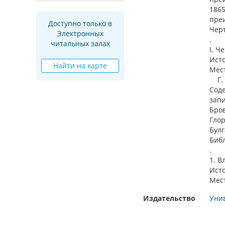
1865
преи
Доступно только в
Черт
Электронных
.
читальных залах
I. Ч
Ист
Найти на карте
Мест
Г. 4
Соде
запи
Бров
Глор
Булг
Библ
.
1. В
Ист
Мест
Издательство
Унив