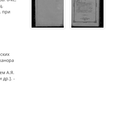
щ.
. при
еских
иканора
ем А.Я.
др.]. -