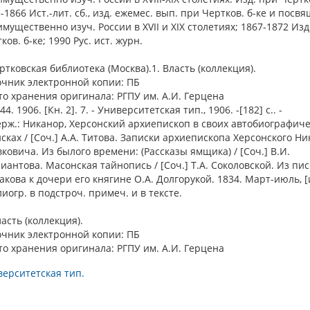
-1866 Ист.-лит. сб., изд. ежемес. вып. при Чертков. б-ке и посвя
мущественно изуч. России в XVII и XIX столетиях; 1867-1872 Изд
ков. б-ке; 1990 Рус. ист. журн.
ертковская библиотека (Москва).1. Власть (коллекция).
очник электронной копии: ПБ
о хранения оригинала: РГПУ им. А.И. Герцена
4. 1906. [Кн. 2]. 7. - Университетская тип., 1906. -[182] с.. -
рж.: Никанор, Херсонский архиепископ в своих автобиографич
сках / [Соч.] А.А. Титова. Записки архиепископа Херсонского Н
ковича. Из былого времени: (Рассказы ямщика) / [Соч.] В.И.
иантова. Масонская тайнопись / [Соч.] Т.А. Соколовской. Из пис
акова к дочери его княгине О.А. Долгорукой. 1834. Март-июль, [и 
иогр. в подстроч. примеч. и в тексте.
ласть (коллекция).
очник электронной копии: ПБ
о хранения оригинала: РГПУ им. А.И. Герцена
ерситетская тип.