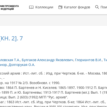
Главная
Коллекции
Каталог фондов
Пои
навигация
КН. 2]. 7
ловская Т.А.
Булгаков Александр Яковлевич
Глориантов В.И.
Ти
анор
Долгорукая О.А.
кий архив : Ист.-лит. сб. : Изд. при Чертков. б-ке. - Москва, 18
-. -
р. на 1917 № 2/3. Возобновл. с 1990.
во: 1864 П. Бартенев и Н. Киселев; 1865-1897, 1900-1912 П. Барт
-1899 П. и Ю. Бартеневы; 1913-1917 П. Бартенев (мл.); Вып. 1 (19
ица; Вып. 2 (603) (1992) МГП "Рус. архив".
аг.: 1863 Ист.-лит. сб. Изд. при Чертков. б-ке; 1864 Ист.-лит. сб.
мущественно изуч. России в XVIII-XIX столетиях. Изд. при Чертко