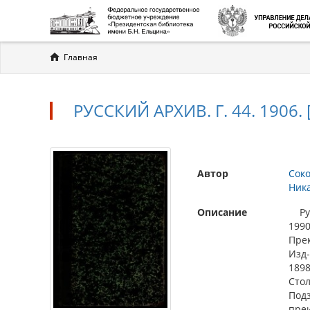
Вы
Главная
здесь
РУССКИЙ АРХИВ. Г. 44. 1906. [
Автор
Соко
Ник
Описание
Русс
1990
Прек
Изд-
1898
Стол
Подз
преи