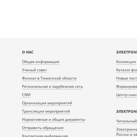
Карта
О НАС
ЭЛЕКТРОН
сайта
Общая информация
Коллекции
Ученый совет
Каталог фо
Филиал в Тюменской области
Новые пос
Региональная и зарубежная сеть
Формирован
СМИ
Центр ска
Организация мероприятий
Трансляции мероприятий
ЭЛЕКТРОН
Нормативные и общие документы
Читальный
Отправить обращение
Электронны
России и з
Контактная информация