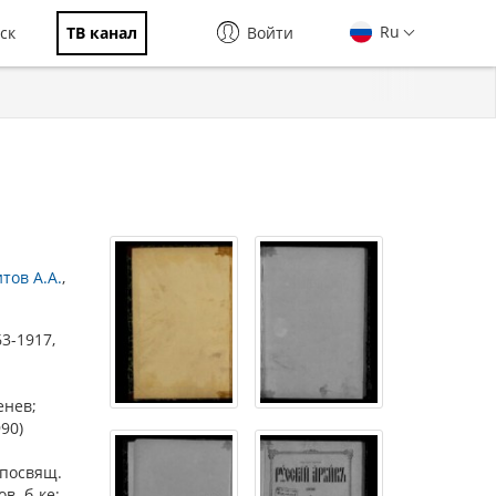
Ru
ск
ТВ канал
Войти
тов А.А.
63-1917,
енев;
90)
, посвящ.
в. б-ке;