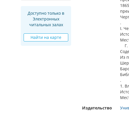
1865
преи
Доступно только в
Черт
Электронных
.
читальных залах
I. Ч
Ист
Найти на карте
Мест
Г. 3
Соде
Из п
Шере
Барс
Библ
.
1. В
Ист
Мест
Издательство
Унив