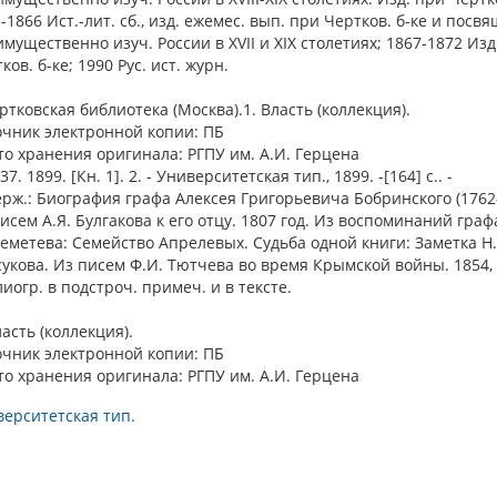
-1866 Ист.-лит. сб., изд. ежемес. вып. при Чертков. б-ке и посвя
мущественно изуч. России в XVII и XIX столетиях; 1867-1872 Изд
ков. б-ке; 1990 Рус. ист. журн.
ертковская библиотека (Москва).1. Власть (коллекция).
очник электронной копии: ПБ
о хранения оригинала: РГПУ им. А.И. Герцена
7. 1899. [Кн. 1]. 2. - Университетская тип., 1899. -[164] с.. -
рж.: Биография графа Алексея Григорьевича Бобринского (1762-
исем А.Я. Булгакова к его отцу. 1807 год. Из воспоминаний граф
метева: Семейство Апрелевых. Судьба одной книги: Заметка Н.
укова. Из писем Ф.И. Тютчева во время Крымской войны. 1854, [и
иогр. в подстроч. примеч. и в тексте.
ласть (коллекция).
очник электронной копии: ПБ
о хранения оригинала: РГПУ им. А.И. Герцена
ерситетская тип.