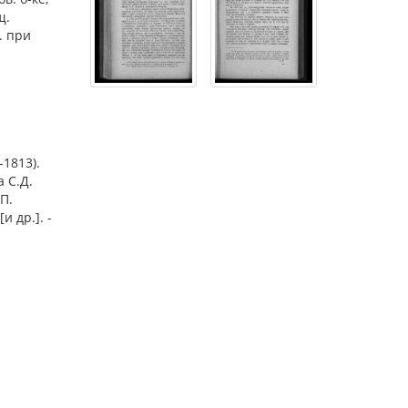
щ.
. при
1813).
а С.Д.
П.
 др.]. -