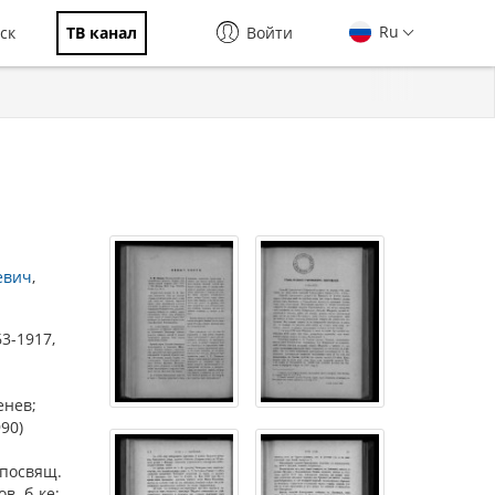
Ru
ск
ТВ канал
Войти
евич
63-1917,
енев;
90)
, посвящ.
в. б-ке;