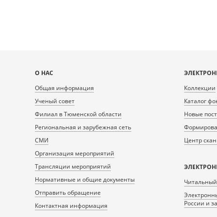
Карта
О НАС
ЭЛЕКТРОН
сайта
Общая информация
Коллекции
Ученый совет
Каталог фо
Филиал в Тюменской области
Новые пос
Региональная и зарубежная сеть
Формирован
СМИ
Центр ска
Организация мероприятий
Трансляции мероприятий
ЭЛЕКТРОН
Нормативные и общие документы
Читальный
Отправить обращение
Электронны
России и з
Контактная информация