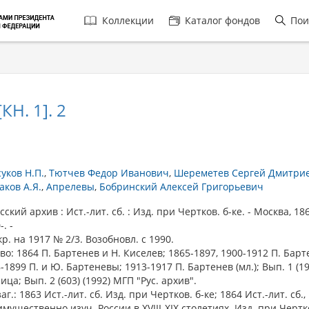
Главная
Коллекции
Каталог фондов
Пои
навигация
КН. 1]. 2
уков Н.П.
Тютчев Федор Иванович
Шереметев Сергей Дмитри
аков А.Я.
Апрелевы
Бобринский Алексей Григорьевич
кий архив : Ист.-лит. сб. : Изд. при Чертков. б-ке. - Москва, 18
-. -
р. на 1917 № 2/3. Возобновл. с 1990.
во: 1864 П. Бартенев и Н. Киселев; 1865-1897, 1900-1912 П. Барт
-1899 П. и Ю. Бартеневы; 1913-1917 П. Бартенев (мл.); Вып. 1 (19
ица; Вып. 2 (603) (1992) МГП "Рус. архив".
аг.: 1863 Ист.-лит. сб. Изд. при Чертков. б-ке; 1864 Ист.-лит. сб.
мущественно изуч. России в XVIII-XIX столетиях. Изд. при Чертко