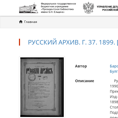
Вы
Главная
здесь
РУССКИЙ АРХИВ. Г. 37. 1899. [
Автор
Барс
Булг
Описание
Русс
1990
Прек
Изд-
1898
Стол
Подз
преи