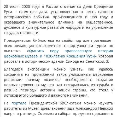
28 июля 2020 года в России отмечается День Крещения
Руси – памятная дата, установленная в честь важного
исторического события, произошедшего в 988 году и
оказавшего значительное влияние на общественное,
духовное и культурное развитие народов и на укрепление
государственности.
Президентская библиотека на своём портале приглашает
всех желающих ознакомиться с виртуальным туром по
выставке
«Хранить веру православную: история
церковных музеев. К 1030-летию Крещения Руси»
, которая
работала в историческом здании Синода на Сенатской, 3.
Благодаря экспозиции можно узнать, как удалось
сохранить на протяжении веков уникальные церковные
реликвии, почему возникла необходимость создания
первых церковных музеев, как складывалась их судьба в
разные периоды истории нашей страны, кто стоял у
истоков этого большого и важного начинания.
На
портале
Президентской библиотеки можно изучить
раритеты из Музея-древлехранилища Александро-Невской
лавры и ризницы Смольного собора: предметы церковного