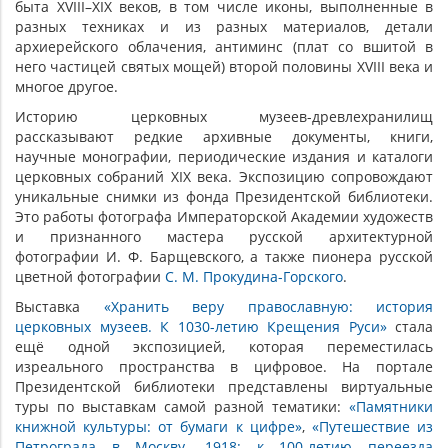
быта XVIII–XIX веков, в том числе иконы, выполненные в
разных техниках и из разных материалов, детали
архиерейского облачения, антиминс (плат со вшитой в
него частицей святых мощей) второй половины XVIII века и
многое другое.
Историю церковных музеев-древлехранилищ
рассказывают редкие архивные документы, книги,
научные монографии, периодические издания и каталоги
церковных собраний XIX века. Экспозицию сопровождают
уникальные снимки из фонда Президентской библиотеки.
Это работы фотографа Императорской Академии художеств
и признанного мастера русской архитектурной
фотографии И. Ф. Барщевского, а также пионера русской
цветной фотографии
С. М. Прокудина-Горского
.
Выставка
«Хранить веру православную: история
церковных музеев. К 1030-летию Крещения Руси»
стала
ещё одной экспозицией, которая переместилась
изреального пространства в цифровое. На портале
Президентской библиотеки представлены виртуальные
туры по выставкам самой разной тематики:
«Памятники
книжной культуры: от бумаги к цифре»
,
«Путешествие из
Петрограда в Москву. 1918: к 100-летию переезда