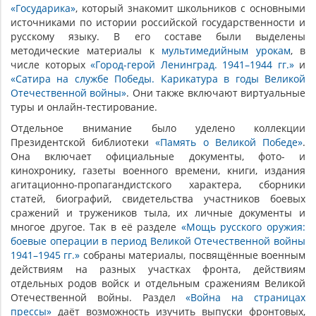
«Государика»
, который знакомит школьников с основными
источниками по истории российской государственности и
русскому языку. В его составе были выделены
методические материалы к
мультимедийным урокам
, в
числе которых
«Город-герой Ленинград. 1941–1944 гг.»
и
«Сатира на службе Победы. Карикатура в годы Великой
Отечественной войны»
. Они также включают виртуальные
туры и онлайн-тестирование.
Отдельное внимание было уделено коллекции
Президентской библиотеки
«Память о Великой Победе»
.
Она включает официальные документы, фото- и
кинохронику, газеты военного времени, книги, издания
агитационно-пропагандистского характера, сборники
статей, биографий, свидетельства участников боевых
сражений и тружеников тыла, их личные документы и
многое другое. Так в её разделе
«Мощь русского оружия:
боевые операции в период Великой Отечественной войны
1941–1945 гг.»
собраны материалы, посвящённые военным
действиям на разных участках фронта, действиям
отдельных родов войск и отдельным сражениям Великой
Отечественной войны. Раздел
«Война на страницах
прессы»
даёт возможность изучить выпуски фронтовых,