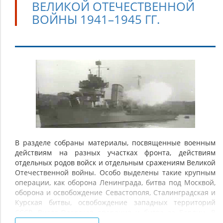
ВЕЛИКОЙ ОТЕЧЕСТВЕННОЙ
ВОЙНЫ 1941–1945 ГГ.
Мощь
русского
оружия:
боевые
операции
в
период
В разделе собраны материалы, посвященные военным
действиям на разных участках фронта, действиям
Великой
отдельных родов войск и отдельным сражениям Великой
Отечественной
Отечественной войны. Особо выделены такие крупным
войны
операции, как оборона Ленинграда, битва под Москвой,
1941–
оборона и освобождение Севастополя, Сталинградская и
Курская битвы, освобождение западных территорий
1945
СССР, Висло-Одерская операция и битва за Берлин. В
гг.
раздел включены научные публикации, карты боевых