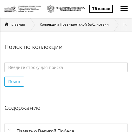
ТВ канал
Вы
Главная
Коллекции Президентской библиотеки
Госу
здесь
Поиск по коллекции
Введите
строку
Поиск
для
поиска
*
Содержание
Память о Великой Победе