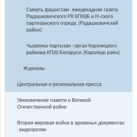
Смерть фашистам : ежедекадная газета
Радашковичского РК КП(б)Б и Н-ского
партизанского отряда. [Радашковичский
район]
Чырвоны партызан : орган Карэлицкого
райкома КП(б) Беларуси. [Карэліцкі раён]
Журналы
Центральная и региональная пресса
Увековечение памяти о Великой
Отечественной войне
Вторая мировая война в архивных документах
: видеоролик