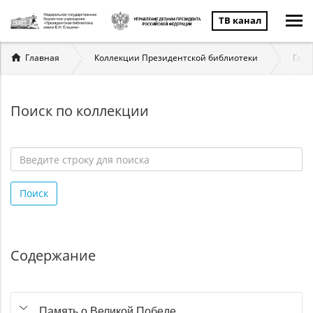
ТВ канал
Вы
Главная
Коллекции Президентской библиотеки
Госу
здесь
Поиск по коллекции
Введите
строку
Поиск
для
поиска
*
Содержание
Память о Великой Победе