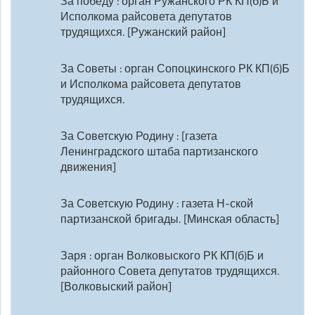
За победу : орган Ружанского РК КП(б)Б и
Исполкома райсовета депутатов
трудящихся. [Ружанский район]
За Советы : орган Сопоцкинского РК КП(б)Б
и Исполкома райсовета депутатов
трудящихся.
За Советскую Родину : [газета
Ленинградского штаба партизанского
движения]
За Советскую Родину : газета Н-ской
партизанской бригады. [Минская область]
Заря : орган Волковыского РК КП(б)Б и
районного Совета депутатов трудящихся.
[Волковыский район]