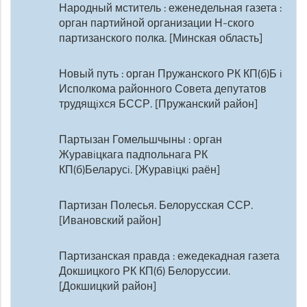
Народный мститель : еженедельная газета :
орган партийной организации Н-ского
партизанского полка. [Минская область]
Новый путь : орган Пружанского РК КП(б)Б i
Исполкома районного Совета депутатов
трудящiхся БССР. [Пружанский район]
Партызан Гомельшчыны : орган
Журавiцкага падпольнага РК
КП(б)Беларусi. [Журавiцкi раён]
Партизан Полесья. Белорусская ССР.
[Ивановский район]
Партизанская правда : ежедекадная газета
Докшицкого РК КП(б) Белоруссии.
[Докшицкий район]