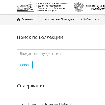
Вы
Главная
Коллекции Президентской библиотеки
здесь
Поиск по коллекции
Введите
строку
Поиск
для
поиска
*
Содержание
Память о Великой Победе