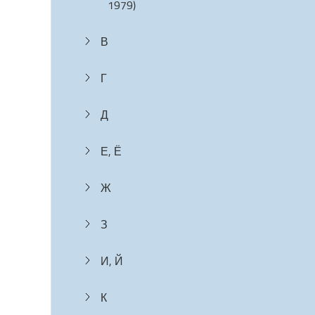
1979)
В
Г
Д
Е, Ё
Ж
З
И, Й
К