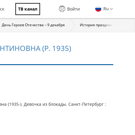
Ru
ск
ТВ канал
Войти
День Героев Отечества – 9 декабря
История праздника
За
ТИНОВНА (Р. 1935)
а (1935-). Девочка из блокады. Санкт-Петербург :