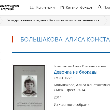
Главная
Коллекции
Каталог фондов
Пои
навигация
Государственные праздники России: история и современность
БОЛЬШАКОВА, АЛИСА КОНСТАН
Большакова,
Большакова Алиса Константиновна
Девочка из блокады
Алиса
СМИО Пресс
Константиновна
(р.
Большакова, Алиса Константиновн
СМИО Пресс, 2014.
1935)
2014
Из частного собрания