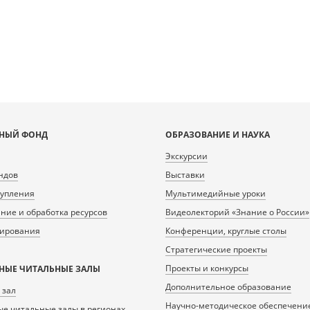
0/299508_doc1.tiff.dzi
НЫЙ ФОНД
ОБРАЗОВАНИЕ И НАУКА
Экскурсии
ндов
Выставки
тупления
Мультимедийные уроки
ие и обработка ресурсов
Видеолекторий «Знание о России»
нирования
Конференции, круглые столы
Стратегические проекты
Проекты и конкурсы
НЫЕ ЧИТАЛЬНЫЕ ЗАЛЫ
Дополнительное образование
 зал
Научно-методическое обеспечени
е читальные залы в регионах