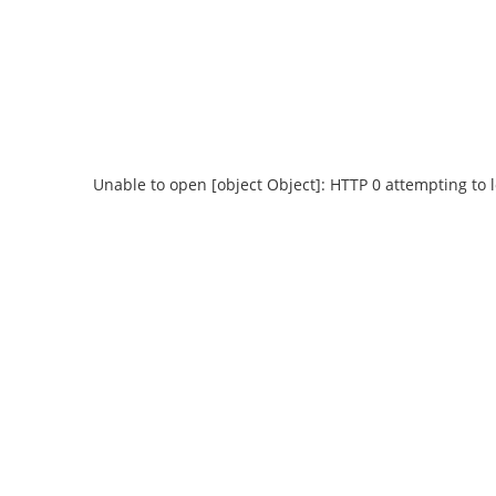
Unable to open [object Object]: HTTP 0 attempting to 
Unable to open [object Object]: HTTP 0
Unable to open 
attempting to load TileSource:
attempting 
https://content.prlib.ru/fcgi-bin/iipsrv.fcgi?
https://content.pr
DeepZoom=/var/data/scans/public/02557876-
DeepZoom=/var/da
A4E5-46FE-BD0E-
A4E5