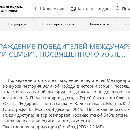
Главная
Коллекции
Каталог фондов
Пои
навигация
Государика
Территория России
Коллекции
Рег
ГРАЖДЕНИЕ ПОБЕДИТЕЛЕЙ МЕЖДУНАР
И СЕМЬИ", ПОСВЯЩЕННОГО 70-ЛЕ...
Подведение итогов и награждение победителей Междунаро
конкурса "История Великой Победы в истории семьи", посвя
70-летию со Дня Победы. Вручают дипломы и поздравляют л
космонавт А. П. Александров, дважды Герой Советского Союза,
Оксана Федорова. Третья слева: А. К. Большакова. Москва, 04.1
[фотография]. - Москва, 4 декабря 2015. - Цифровая печать, цв
Режим доступа: интернет-портал Президентской библиотеки.
Заглавие из сопроводительного документа.
Электронная репродукция (2 файла, JPEG : 2,1 МБ).