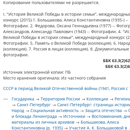
Копирование пользователями не разрешается.
.
I. "История Великой Победы в истории семьи", международны
конкурс (2015).1. Большакова, Алиса Константиновна (1935-) --
Фотографии. 2. Федорова, Оксана Геннадьевна (1977) -- Фотогр
Александров, Александр Павлович (1943) -- Фотографии. 4. "И
Великой Победы в истории семьи", международный конкурс (20
Фотографии. 5. Память о Великой Победе (коллекция). 6. Наро
(коллекция). 7. Россия в лицах (коллекция). 8. Документальные
фотографии.
ББК 63.3(2)6
ББК 63.3(2)
Источник электронной копии: ПБ
Место хранения оригинала: Из частного собрания
СССР в период Великой Отечественной войны (1941
Россия с 
Государика
→
Территория России
→
Коллекции
→
Регион
→
Санкт-Петербург
→
Санкт-Петербург: страницы истори
Народ
→
Социальная активность
→
Защита отечества
→
и блокада Ленинграда
→
Источники
→
Воспоминания, дн
материалы из личных архивов
→
Большакова, Алиса
Константиновна (р. 1935)
→
Участие А. К. Большаковой в