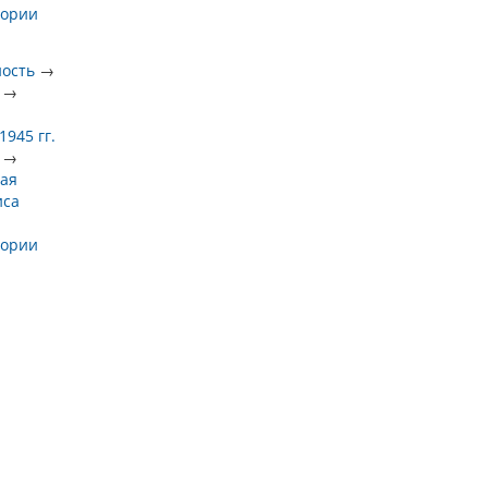
тории
ность
→
→
945 гг.
→
ая
иса
тории