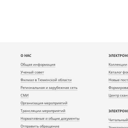
6ECDF66DF47A/0/299507_doc1.tiff.dzi
6ECDF66DF47A/
1
2
Карта
О НАС
ЭЛЕКТРОН
сайта
Общая информация
Коллекции
Ученый совет
Каталог фо
Филиал в Тюменской области
Новые пос
Региональная и зарубежная сеть
Формирован
СМИ
Центр ска
Организация мероприятий
Трансляции мероприятий
ЭЛЕКТРОН
Нормативные и общие документы
Читальный
Отправить обращение
Электронны