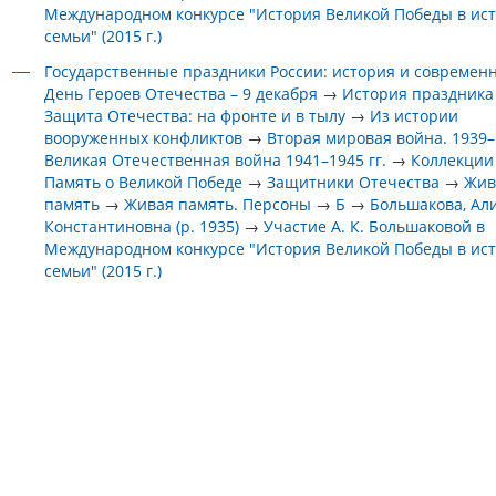
Международном конкурсе "История Великой Победы в ис
семьи" (2015 г.)
Государственные праздники России: история и современ
День Героев Отечества – 9 декабря
→
История праздника
Защита Отечества: на фронте и в тылу
→
Из истории
вооруженных конфликтов
→
Вторая мировая война. 1939–1
Великая Отечественная война 1941–1945 гг.
→
Коллекции
Память о Великой Победе
→
Защитники Отечества
→
Жив
память
→
Живая память. Персоны
→
Б
→
Большакова, Ал
Константиновна (р. 1935)
→
Участие А. К. Большаковой в
Международном конкурсе "История Великой Победы в ис
семьи" (2015 г.)