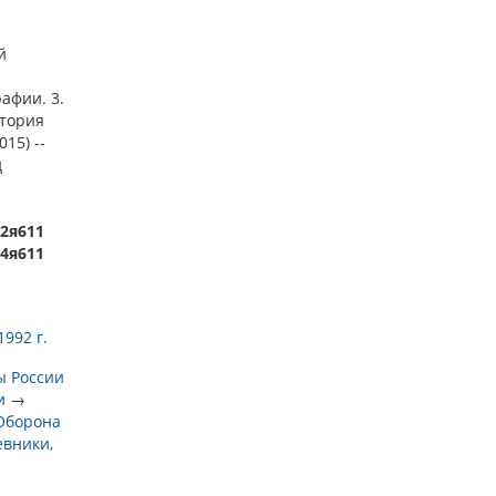
й
афии. 3.
стория
15) --
д
22я611
64я611
1992 г.
ы России
и
→
Оборона
евники,