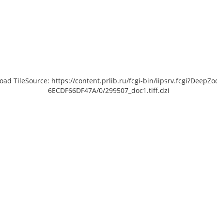
load TileSource: https://content.prlib.ru/fcgi-bin/iipsrv.fcgi?De
6ECDF66DF47A/0/299507_doc1.tiff.dzi
[object Object]: HTTP 0
to load TileSource:
lib.ru/fcgi-bin/iipsrv.fcgi?
ta/scans/public/02557876-
-46FE-BD0E-