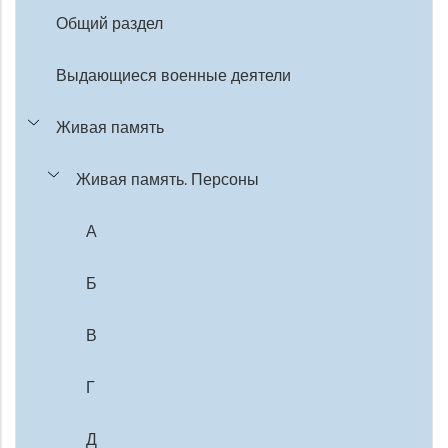
Общий раздел
Выдающиеся военные деятели
Живая память
Живая память. Персоны
А
Б
В
Г
Д