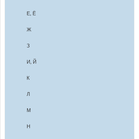
Е, Ё
Ж
З
И, Й
К
Л
М
Н