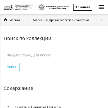
ТВ канал
Вы
Главная
Коллекции Президентской библиотеки
Госу
здесь
Поиск по коллекции
Введите
строку
Поиск
для
поиска
*
Содержание
Память о Великой Победе