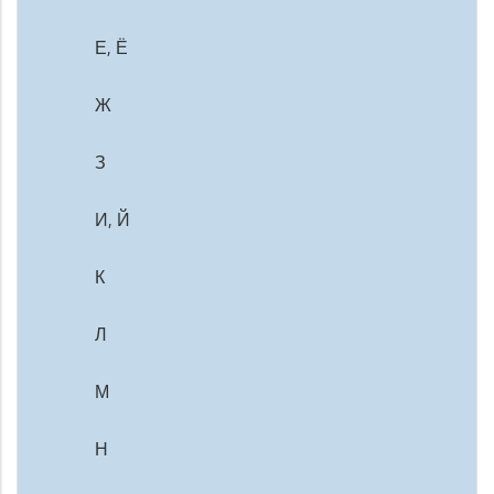
Е, Ё
Ж
З
И, Й
К
Л
М
Н