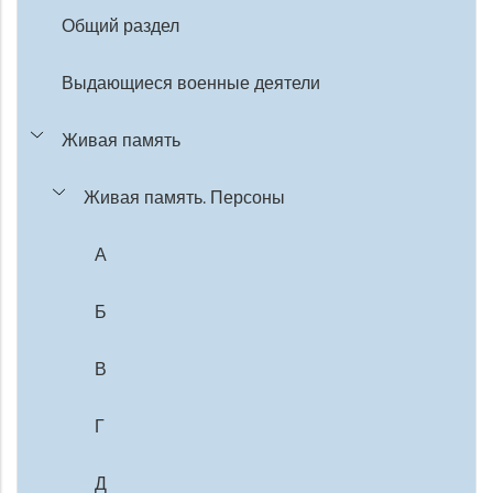
Общий раздел
Выдающиеся военные деятели
Живая память
Живая память. Персоны
А
Б
В
Г
Д