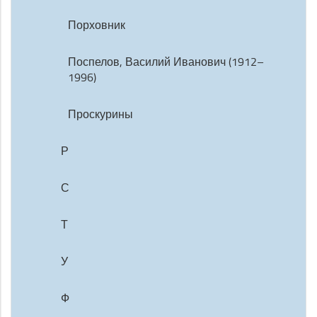
Порховник
Поспелов, Василий Иванович (1912–
1996)
Проскурины
Р
С
Т
У
Ф