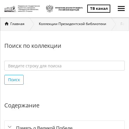
ТВ канал
Вы
Главная
Коллекции Президентской библиотеки
Госу
здесь
Поиск по коллекции
Введите
строку
Поиск
для
поиска
*
Содержание
Память о Великой Победе