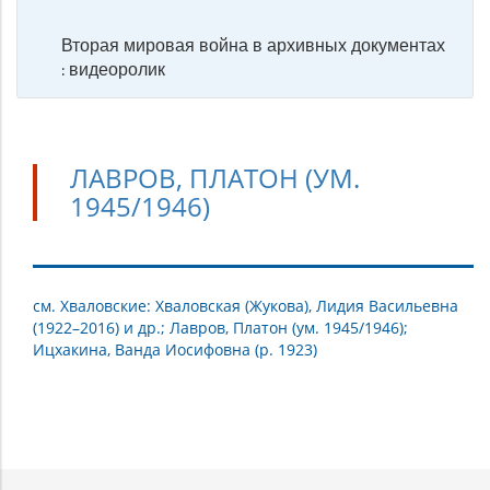
Вторая мировая война в архивных документах
: видеоролик
ЛАВРОВ, ПЛАТОН (УМ.
1945/1946)
Лавров,
см. Хваловские: Хваловская (Жукова), Лидия Васильевна
(1922–2016) и др.; Лавров, Платон (ум. 1945/1946);
Платон
Ицхакина, Ванда Иосифовна (р. 1923)
(ум.
1945/1946)