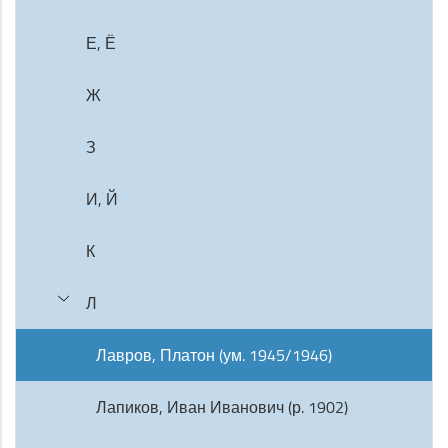
Е, Ё
Ж
З
И, Й
К
Л
Лавров, Платон (ум. 1945/1946)
Лапиков, Иван Иванович (р. 1902)