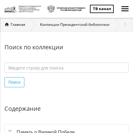
ТВ канал
Вы
Главная
Коллекции Президентской библиотеки
Госу
здесь
Поиск по коллекции
Введите
строку
Поиск
для
поиска
*
Содержание
Память о Великой Победе