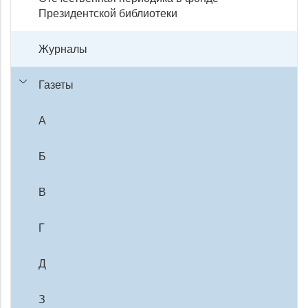
Президентской библиотеки
Журналы
Газеты
А
Б
В
Г
Д
З