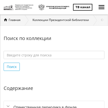
ТВ канал
Вы
Главная
Коллекции Президентской библиотеки
Отеч
здесь
Поиск по коллекции
Введите
строку
Поиск
для
поиска
*
Содержание
Отечественная периодика в фонде