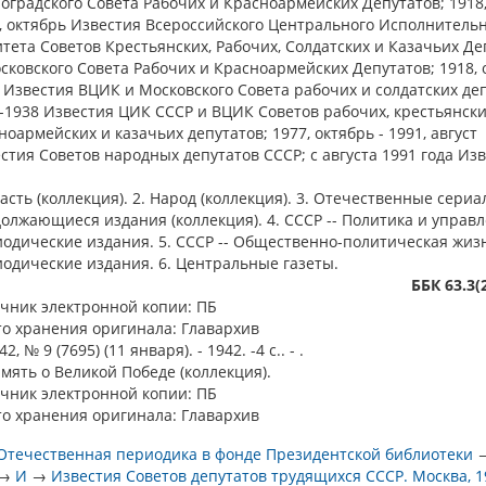
оградского Совета Рабочих и Красноармейских Депутатов; 1918,
, октябрь Известия Всероссийского Центрального Исполнитель
тета Советов Крестьянских, Рабочих, Солдатских и Казачьих Де
сковского Совета Рабочих и Красноармейских Депутатов; 1918, 
 Известия ВЦИК и Московского Совета рабочих и солдатских деп
-1938 Известия ЦИК СССР и ВЦИК Советов рабочих, крестьянски
ноармейских и казачьих депутатов; 1977, октябрь - 1991, август
стия Советов народных депутатов СССР; с августа 1991 года Изв
ласть (коллекция). 2. Народ (коллекция). 3. Отечественные сери
олжающиеся издания (коллекция). 4. СССР -- Политика и управл
одические издания. 5. СССР -- Общественно-политическая жизн
одические издания. 6. Центральные газеты.
ББК 63.3(
чник электронной копии: ПБ
о хранения оригинала: Главархив
 № 9 (7695) (11 января). - 1942. -4 с.. - .
амять о Великой Победе (коллекция).
чник электронной копии: ПБ
о хранения оригинала: Главархив
Отечественная периодика в фонде Президентской библиотеки
→
И
→
Известия Советов депутатов трудящихся СССР. Москва, 1