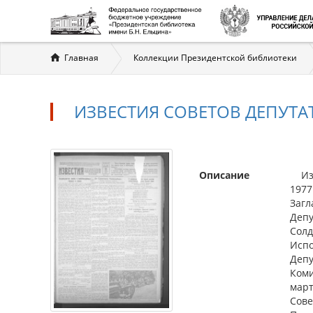
Вы
Главная
Коллекции Президентской библиотеки
здесь
ИЗВЕСТИЯ СОВЕТОВ ДЕПУТАТО
Описание
Изве
1977
Загл
Депу
Солд
Испо
Депу
Коми
март
Сове