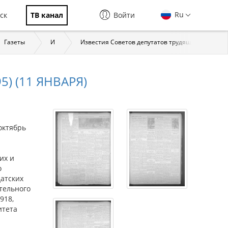
Ru
ск
ТВ канал
Войти
Газеты
И
Известия Советов депутатов трудящихся СССР. М
) (11 ЯНВАРЯ)
октябрь
их и
о
датских
тельного
918,
итета