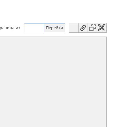
траница
из