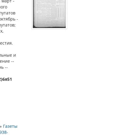
 март -
ного
путатов
октябрь -
утатов;
х,
естия.
альные и
ение --
ь --
2)6я51
→
Газеты
938-