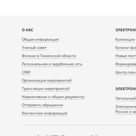
Карта
О НАС
ЭЛЕКТРОН
сайта
Общая информация
Коллекции
Ученый совет
Каталог фо
Филиал в Тюменской области
Новые пос
Региональная и зарубежная сеть
Формирован
СМИ
Центр ска
Организация мероприятий
Трансляции мероприятий
ЭЛЕКТРОН
Нормативные и общие документы
Читальный
Отправить обращение
Электронны
России и з
Контактная информация