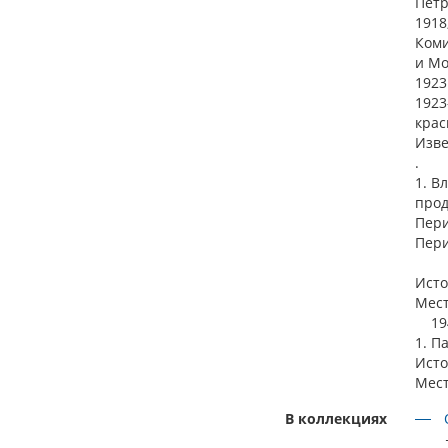
Петр
1918
Коми
и Мо
1923
1923
крас
Изве
.
1. В
прод
Пери
Пери
Исто
Мест
1942,
1. П
Исто
Мест
В коллекциях