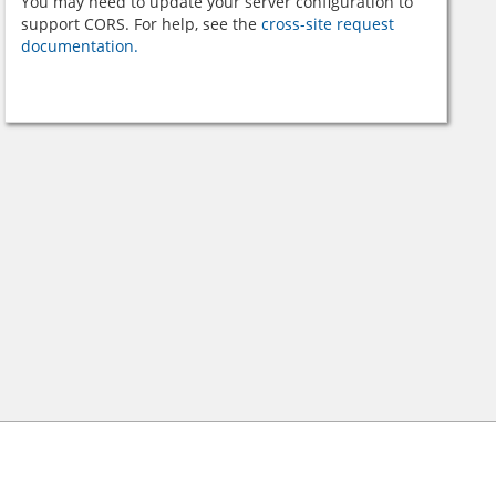
You may need to update your server configuration to
support CORS. For help, see the
cross-site request
documentation.