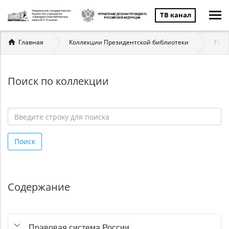
ТВ канал
Вы
Главная
Коллекции Президентской библиотеки
Прав
здесь
Поиск по коллекции
Введите
строку
Поиск
для
поиска
*
Содержание
Правовая система России