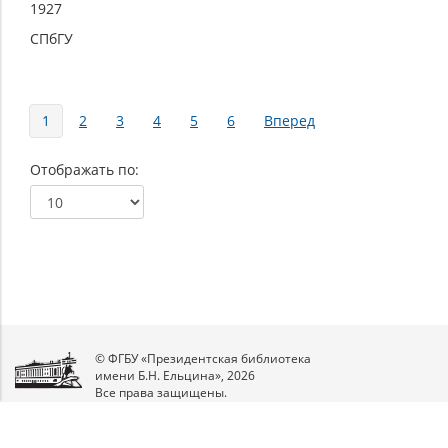
1927
СПбГУ
Страницы
1
2
3
4
5
6
Вперед
Отображать по
© ФГБУ «Президентская библиотека
имени Б.Н. Ельцина», 2026
Все права защищены.
Мы