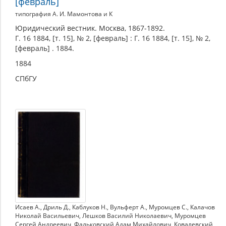
[февраль]
типография А. И. Мамонтова и К
Юридический вестник. Москва, 1867-1892.
Г. 16 1884, [т. 15], № 2, [февраль] : Г. 16 1884, [т. 15], № 2,
[февраль] . 1884.
1884
СПбГУ
Исаев А.
,
Дриль Д.
,
Каблуков Н.
,
Вульферт А.
,
Муромцев С.
,
Калачов
Николай Васильевич
,
Лешков Василий Николаевич
,
Муромцев
Сергей Андреевич
,
Фальковский Адам Михайлович
,
Ковалевский