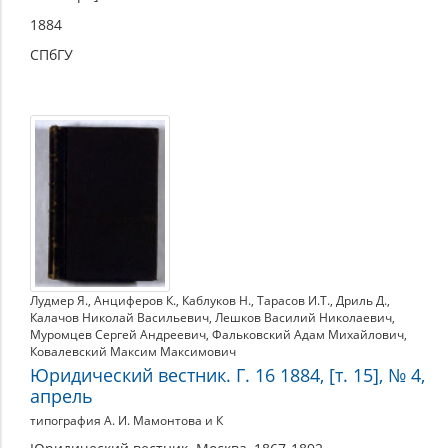
1884
СПбГУ
Лудмер Я.
,
Анциферов К.
,
Каблуков Н.
,
Тарасов И.Т.
,
Дриль Д.
,
Калачов Николай Васильевич
,
Лешков Василий Николаевич
,
Муромцев Сергей Андреевич
,
Фальковский Адам Михайлович
,
Ковалевский Максим Максимович
Юридический вестник. Г. 16 1884, [т. 15], № 4,
апрель
типография А. И. Мамонтова и К