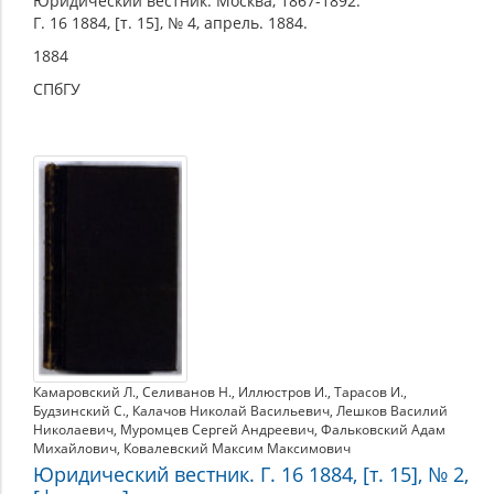
Юридический вестник. Москва, 1867-1892.
Г. 16 1884, [т. 15], № 4, апрель. 1884.
1884
СПбГУ
Камаровский Л.
,
Селиванов Н.
,
Иллюстров И.
,
Тарасов И.
,
Будзинский С.
,
Калачов Николай Васильевич
,
Лешков Василий
Николаевич
,
Муромцев Сергей Андреевич
,
Фальковский Адам
Михайлович
,
Ковалевский Максим Максимович
Юридический вестник. Г. 16 1884, [т. 15], № 2,