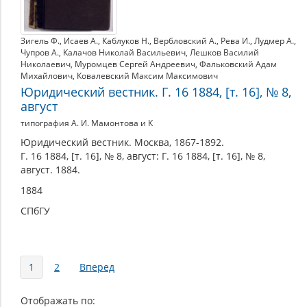
Зигель Ф.
,
Исаев А.
,
Каблуков Н.
,
Вербловский А.
,
Рева И.
,
Лудмер А.
,
Чупров А.
,
Калачов Николай Васильевич
,
Лешков Василий
Николаевич
,
Муромцев Сергей Андреевич
,
Фальковский Адам
Михайлович
,
Ковалевский Максим Максимович
Юридический вестник. Г. 16 1884, [т. 16], № 8,
август
типография А. И. Мамонтова и К
Юридический вестник. Москва, 1867-1892.
Г. 16 1884, [т. 16], № 8, август: Г. 16 1884, [т. 16], № 8,
август. 1884.
1884
СПбГУ
Страницы
1
2
Вперед
Отображать по