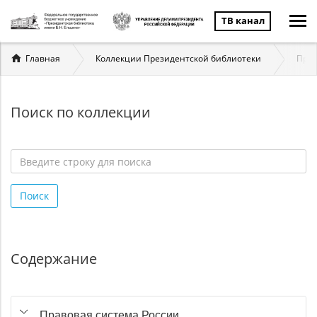
ТВ канал
Вы
Главная
Коллекции Президентской библиотеки
Прав
здесь
Поиск по коллекции
Введите
строку
Поиск
для
поиска
*
Содержание
Правовая система России