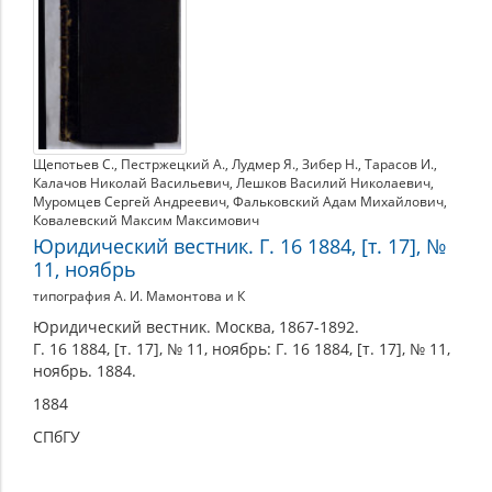
Щепотьев С.
,
Пестржецкий А.
,
Лудмер Я.
,
Зибер Н.
,
Тарасов И.
,
Калачов Николай Васильевич
,
Лешков Василий Николаевич
,
Муромцев Сергей Андреевич
,
Фальковский Адам Михайлович
,
Ковалевский Максим Максимович
Юридический вестник. Г. 16 1884, [т. 17], №
11, ноябрь
типография А. И. Мамонтова и К
Юридический вестник. Москва, 1867-1892.
Г. 16 1884, [т. 17], № 11, ноябрь: Г. 16 1884, [т. 17], № 11,
ноябрь. 1884.
1884
СПбГУ