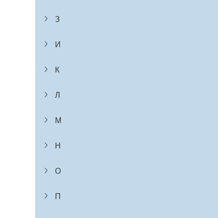
З
И
К
Л
М
Н
О
П