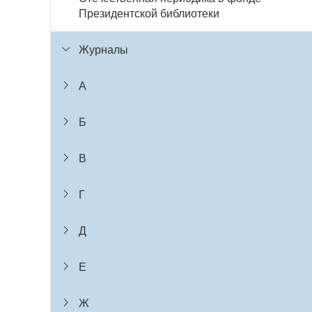
Президентской библиотеки
Журналы
А
Б
В
Г
Д
Е
Ж