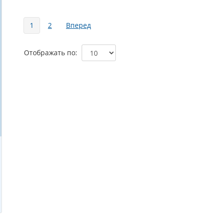
Страницы
1
2
Вперед
Отображать по