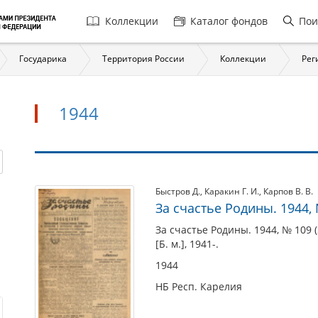
Главная
Коллекции
Каталог фондов
Пои
навигация
Государика
Территория России
Коллекции
Рег
1944
1944
Быстров Д.
,
Каракин Г. И.
,
Карпов В. В.
За счастье Родины. 1944, №
За счастье Родины. 1944, № 109 (2
[Б. м.], 1941-.
1944
НБ Респ. Карелия