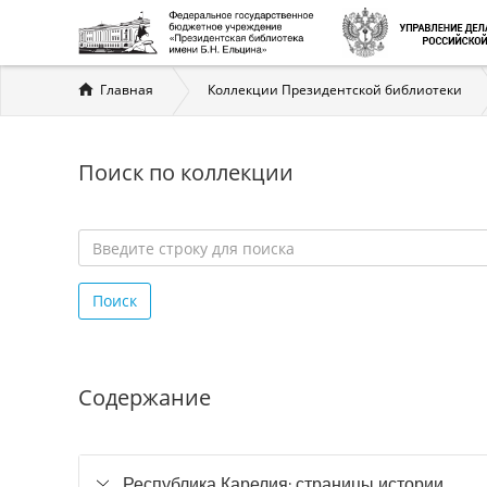
Вы
Главная
Коллекции Президентской библиотеки
здесь
Поиск по коллекции
Введите
строку
Поиск
для
поиска
*
Содержание
Республика Карелия: страницы истории