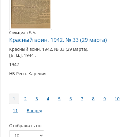
Сольцман Е. А.
Красный воин. 1942, № 33 (29 марта)
Красный воин. 1942, № 33 (29 марта).
[Б. м.], 1944-.
1942
НБ Респ. Карелия
Страницы
1
2
3
4
5
6
7
8
9
10
11
Вперед
Отображать по