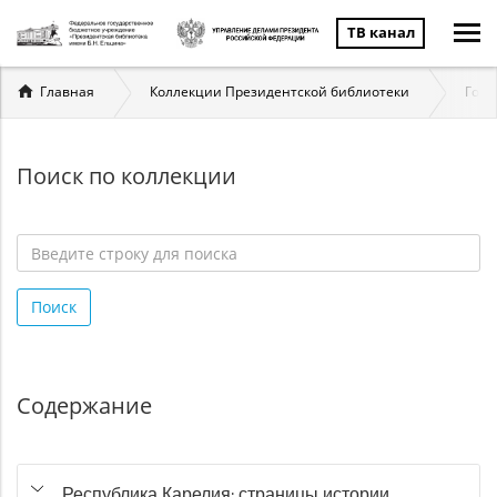
ТВ канал
Вы
Главная
Коллекции Президентской библиотеки
Госу
здесь
Поиск по коллекции
Введите
строку
Поиск
для
поиска
*
Содержание
Республика Карелия: страницы истории